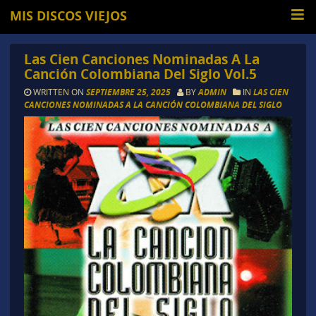
MIS DISCOS VIEJOS
Las Cien Canciones Nominadas A La
Canción Colombiana Del Siglo Vol.5
WRITTEN ON
SEPTIEMBRE 25, 2025
BY
ADMIN
IN
LAS CIEN
CANCIONES NOMINADAS A LA CANCIÓN COLOMBIANA DEL SIGLO