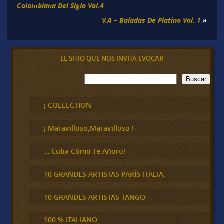
Colombiana Del Siglo Vol.4
V.A – Baladas De Platino Vol. 1
»
EL SITIO QUE NOS INVITA EVOCAR
B
Buscar
u
s
c
¡ COLLECTION
a
r
¡ Maravilloso,Maravilloso !
… Cuba Cómo Te Añoro!
10 GRANDES ARTISTAS PARÍS-ITALIA,
10 GRANDES ARTISTAS TANGO
100 % ITALIANO