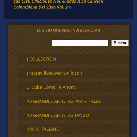
Las Cien Canciones Nominadas A La Canción
Colombiana Del Siglo Vol. 2
»
EL SITIO QUE NOS INVITA EVOCAR
B
Buscar
u
s
c
¡ COLLECTION
a
r
¡ Maravilloso,Maravilloso !
… Cuba Cómo Te Añoro!
10 GRANDES ARTISTAS PARÍS-ITALIA,
10 GRANDES ARTISTAS TANGO
100 % ITALIANO