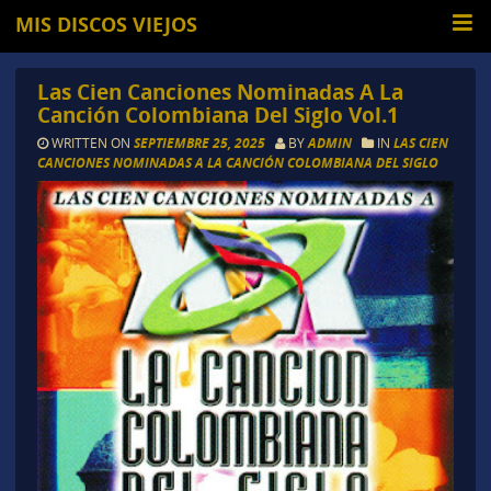
MIS DISCOS VIEJOS
Las Cien Canciones Nominadas A La
Canción Colombiana Del Siglo Vol.1
WRITTEN ON
SEPTIEMBRE 25, 2025
BY
ADMIN
IN
LAS CIEN
CANCIONES NOMINADAS A LA CANCIÓN COLOMBIANA DEL SIGLO