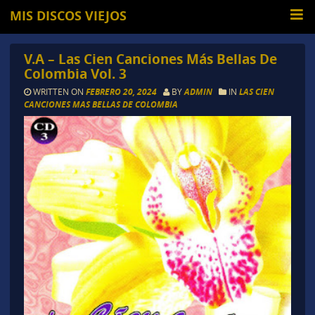
MIS DISCOS VIEJOS
V.A – Las Cien Canciones Más Bellas De
Colombia Vol. 3
WRITTEN ON
FEBRERO 20, 2024
BY
ADMIN
IN
LAS CIEN
CANCIONES MAS BELLAS DE COLOMBIA