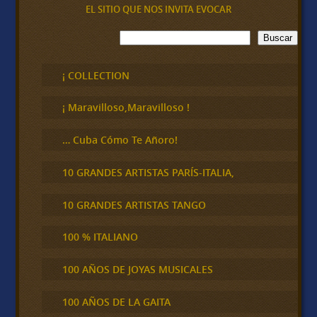
EL SITIO QUE NOS INVITA EVOCAR
B
Buscar
u
s
c
¡ COLLECTION
a
r
¡ Maravilloso,Maravilloso !
… Cuba Cómo Te Añoro!
10 GRANDES ARTISTAS PARÍS-ITALIA,
10 GRANDES ARTISTAS TANGO
100 % ITALIANO
100 AÑOS DE JOYAS MUSICALES
100 AÑOS DE LA GAITA