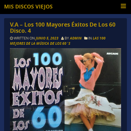
MIS DISCOS VIEJOS
V.A – Los 100 Mayores Éxitos De Los 60
Disco. 4
WRITTEN ON
JUNIO 5, 2023
BY
ADMIN
IN
LAS 100
MEJORES DE LA MÚSICA DE LOS 60´S