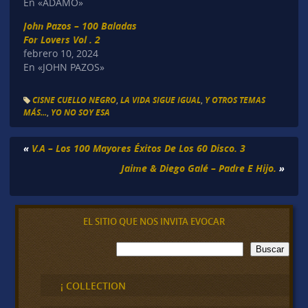
En «ADAMO»
John Pazos – 100 Baladas
For Lovers Vol . 2
febrero 10, 2024
En «JOHN PAZOS»
CISNE CUELLO NEGRO
,
LA VIDA SIGUE IGUAL
,
Y OTROS TEMAS
MÁS...
,
YO NO SOY ESA
«
V.A – Los 100 Mayores Éxitos De Los 60 Disco. 3
Jaime & Diego Galé – Padre E Hijo.
»
EL SITIO QUE NOS INVITA EVOCAR
B
Buscar
u
s
c
¡ COLLECTION
a
r