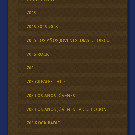
70´S
70´S 80´S 90´S
70´S LOS AÑOS JOVENES, DIAS DE DISCO
70´S ROCK
70S
70S GREATEST HITS
70S LOS AÑOS JÓVENES
70S LOS AÑOS JÓVENES LA COLECCIÓN
70S ROCK RADIO