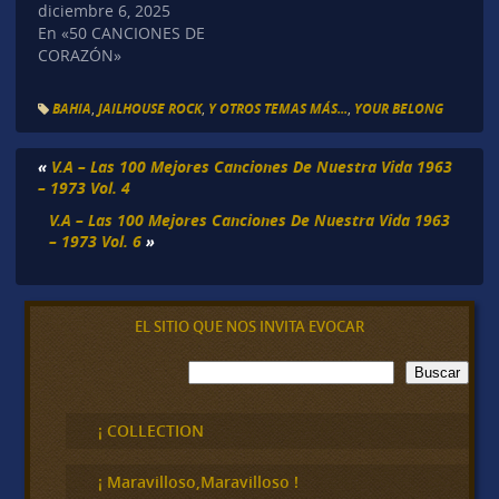
diciembre 6, 2025
En «50 CANCIONES DE
CORAZÓN»
BAHIA
,
JAILHOUSE ROCK
,
Y OTROS TEMAS MÁS...
,
YOUR BELONG
«
V.A – Las 100 Mejores Canciones De Nuestra Vida 1963
– 1973 Vol. 4
V.A – Las 100 Mejores Canciones De Nuestra Vida 1963
– 1973 Vol. 6
»
EL SITIO QUE NOS INVITA EVOCAR
B
Buscar
u
s
c
¡ COLLECTION
a
r
¡ Maravilloso,Maravilloso !