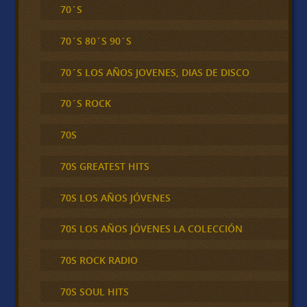
70´S
70´S 80´S 90´S
70´S LOS AÑOS JOVENES, DIAS DE DISCO
70´S ROCK
70S
70S GREATEST HITS
70S LOS AÑOS JÓVENES
70S LOS AÑOS JÓVENES LA COLECCIÓN
70S ROCK RADIO
70S SOUL HITS