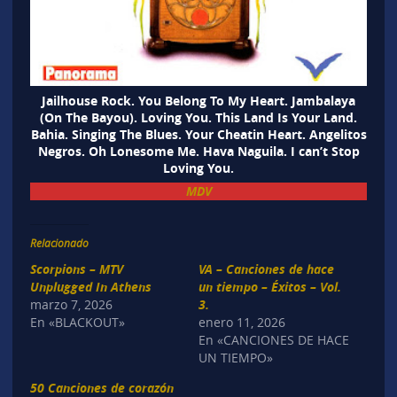
Jailhouse Rock. You Belong To My Heart. Jambalaya
(On The Bayou). Loving You. This Land Is Your Land.
Bahia. Singing The Blues. Your Cheatin Heart. Angelitos
Negros. Oh Lonesome Me. Hava Naguila. I can’t Stop
Loving You.
MDV
Relacionado
Scorpions – MTV
VA – Canciones de hace
Unplugged In Athens
un tiempo – Éxitos – Vol.
marzo 7, 2026
3.
En «BLACKOUT»
enero 11, 2026
En «CANCIONES DE HACE
UN TIEMPO»
50 Canciones de corazón