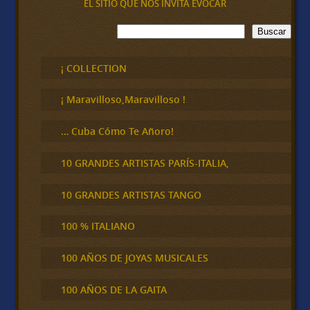
EL SITIO QUE NOS INVITA EVOCAR
B
Buscar
u
s
c
¡ COLLECTION
a
r
¡ Maravilloso,Maravilloso !
… Cuba Cómo Te Añoro!
10 GRANDES ARTISTAS PARÍS-ITALIA,
10 GRANDES ARTISTAS TANGO
100 % ITALIANO
100 AÑOS DE JOYAS MUSICALES
100 AÑOS DE LA GAITA