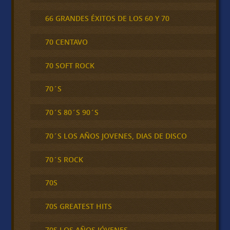
66 GRANDES ÉXITOS DE LOS 60 Y 70
70 CENTAVO
70 SOFT ROCK
70´S
70´S 80´S 90´S
70´S LOS AÑOS JOVENES, DIAS DE DISCO
70´S ROCK
70S
70S GREATEST HITS
70S LOS AÑOS JÓVENES