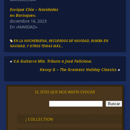
Enrique Chia – Navidades
en Borinquen.
diciembre 16, 2023
En «NAVIDAD»
EN LA NOCHEBUENA
,
RECUERDOS DE NAVIDAD
,
RUMBA EN
NAVIDAD
,
Y OTROS TEMAS MÁS...
«
V.A Guitarra Mía. Tributo a José Feliciano.
Kenny G – The Greatest Holiday Classics
»
EL SITIO QUE NOS INVITA EVOCAR
B
Buscar
u
s
c
¡ COLLECTION
a
r