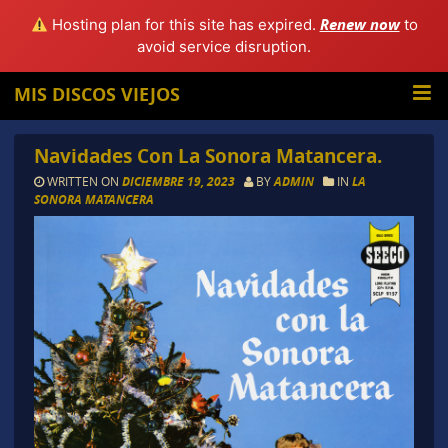
Renew now
Hosting plan for this site has expired.
to
avoid service disruption.
MIS DISCOS VIEJOS
Navidades Con La Sonora Matancera.
WRITTEN ON
DICIEMBRE 19, 2023
BY
ADMIN
IN
LA
SONORA MATANCERA