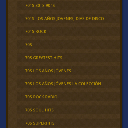
70´S 80´S 90´S
70´S LOS AÑOS JOVENES, DIAS DE DISCO
70´S ROCK
70S
70S GREATEST HITS
70S LOS AÑOS JÓVENES
70S LOS AÑOS JÓVENES LA COLECCIÓN
70S ROCK RADIO
70S SOUL HITS
70S SUPERHITS