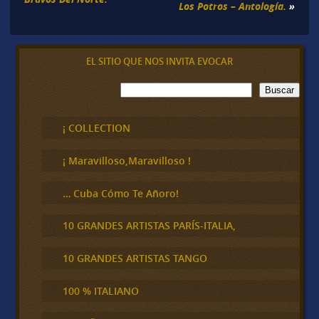
Los Potros – Antología.
»
EL SITIO QUE NOS INVITA EVOCAR
B
Buscar
u
s
c
¡ COLLECTION
a
r
¡ Maravilloso,Maravilloso !
… Cuba Cómo Te Añoro!
10 GRANDES ARTISTAS PARÍS-ITALIA,
10 GRANDES ARTISTAS TANGO
100 % ITALIANO