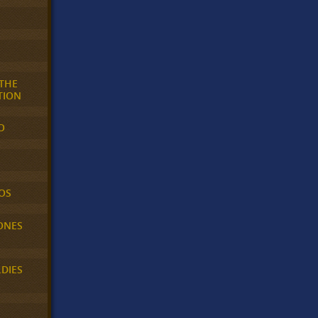
 THE
TION
O
OS
ONES
LDIES