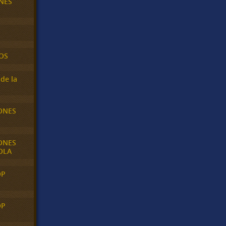
NES
OS
de la
ONES
ONES
OLA
OP
OP