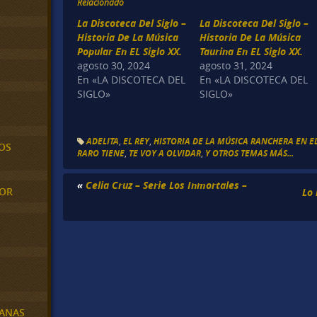
Relacionado
La Discoteca Del Siglo –
La Discoteca Del Siglo –
Historia De La Música
Historia De La Música
Popular En EL Siglo XX.
Taurina En EL Siglo XX.
agosto 30, 2024
agosto 31, 2024
En «LA DISCOTECA DEL
En «LA DISCOTECA DEL
SIGLO»
SIGLO»
ADELITA
,
EL REY
,
HISTORIA DE LA MÚSICA RANCHERA EN EL
OS
RARO TIENE
,
TE VOY A OLVIDAR
,
Y OTROS TEMAS MÁS...
«
Celia Cruz – Serie Los Inmortales –
MOR
Lo
BANAS