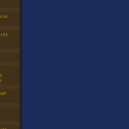
A LA
 LES
S
S
POP