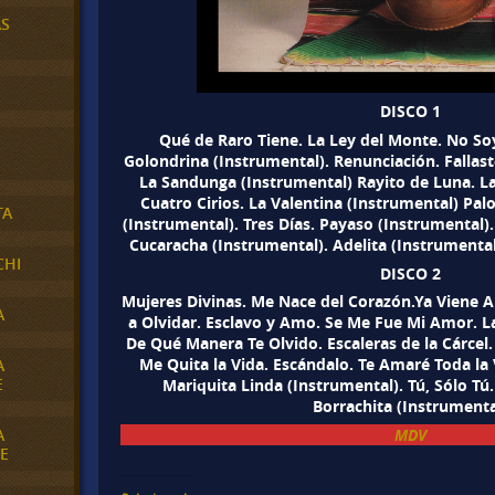
AS
DISCO 1
Qué de Raro Tiene. La Ley del Monte. No So
Golondrina (Instrumental). Renunciación. Fallas
La Sandunga (Instrumental) Rayito de Luna. La
Cuatro Cirios. La Valentina (Instrumental) Pal
TA
(Instrumental). Tres Días. Payaso (Instrumental)
Cucaracha (Instrumental). Adelita (Instrumenta
CHI
DISCO 2
Mujeres Divinas. Me Nace del Corazón.Ya Viene A
A
a Olvidar. Esclavo y Amo. Se Me Fue Mi Amor. L
De Qué Manera Te Olvido. Escaleras de la Cárcel.
Me Quita la Vida. Escándalo. Te Amaré Toda la 
A
E
Mariquita Linda (Instrumental). Tú, Sólo T
Borrachita (Instrumenta
A
MDV
E