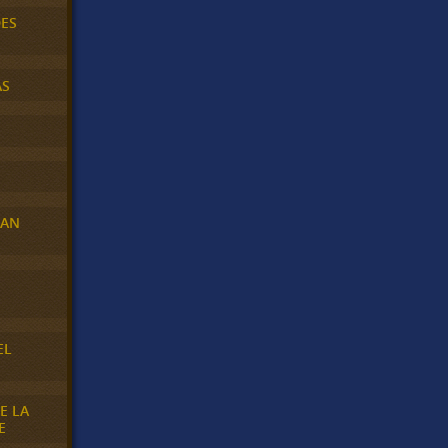
DES
AS
RAN
E
EL
E LA
E