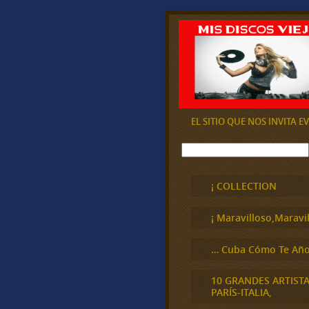
EL SITIO QUE NOS INVITA 
B
u
s
c
¡ COLLECTION
a
r
¡ Maravilloso,Maravil
… Cuba Cómo Te Año
10 GRANDES ARTIST
PARÍS-ITALIA,