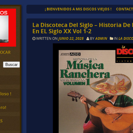
¡ BIENVENIDOS A MIS DISCOS VIEJOS !
CONTAC
La Discoteca Del Siglo – Historia D
En EL Siglo XX Vol 1-2
WRITTEN ON
JUNIO 22, 2025
BY
ADMIN
IN
LA DISC
EVOCAR
Buscar
loso !
ro!
AS