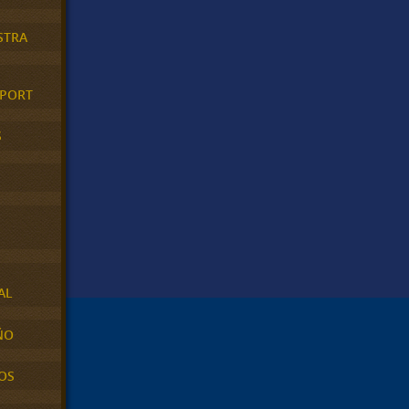
STRA
XPORT
S
AL
ÑO
OS