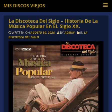
MIS DISCOS VIEJOS
La Discoteca Del Siglo – Historia De La
Música Popular En EL Siglo XX.
WRITTEN ON
AGOSTO 30, 2024
BY
ADMIN
IN
LA
DISCOTECA DEL SIGLO