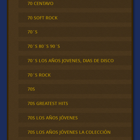
70 CENTAVO
70 SOFT ROCK
70´S
70´S 80´S 90´S
70´S LOS AÑOS JOVENES, DIAS DE DISCO
70´S ROCK
70S
70S GREATEST HITS
70S LOS AÑOS JÓVENES
70S LOS AÑOS JÓVENES LA COLECCIÓN