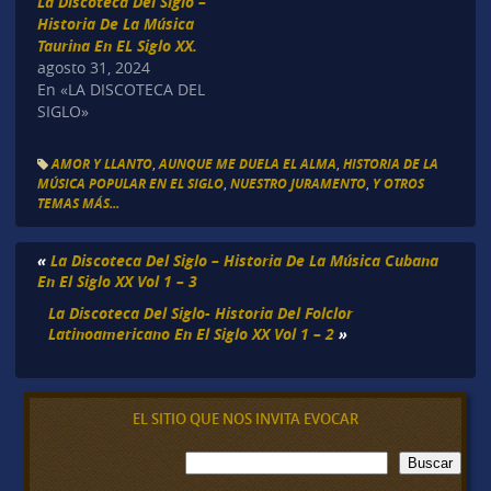
La Discoteca Del Siglo –
Historia De La Música
Taurina En EL Siglo XX.
agosto 31, 2024
En «LA DISCOTECA DEL
SIGLO»
AMOR Y LLANTO
,
AUNQUE ME DUELA EL ALMA
,
HISTORIA DE LA
MÚSICA POPULAR EN EL SIGLO
,
NUESTRO JURAMENTO
,
Y OTROS
TEMAS MÁS...
«
La Discoteca Del Siglo – Historia De La Música Cubana
En El Siglo XX Vol 1 – 3
La Discoteca Del Siglo- Historia Del Folclor
Latinoamericano En El Siglo XX Vol 1 – 2
»
EL SITIO QUE NOS INVITA EVOCAR
B
Buscar
u