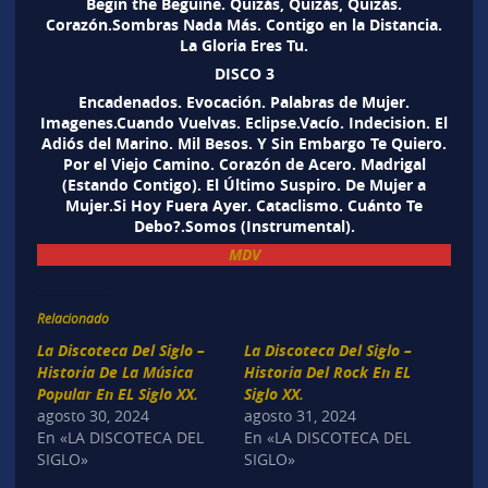
Begin the Beguine. Quizás, Quizás, Quizás.
Corazón.Sombras Nada Más. Contigo en la Distancia.
La Gloria Eres Tu.
DISCO 3
Encadenados. Evocación. Palabras de Mujer.
Imagenes.Cuando Vuelvas. Eclipse.Vacío. Indecision. El
Adiós del Marino. Mil Besos. Y Sin Embargo Te Quiero.
Por el Viejo Camino. Corazón de Acero. Madrigal
(Estando Contigo). El Último Suspiro. De Mujer a
Mujer.Si Hoy Fuera Ayer. Cataclismo. Cuánto Te
Debo?.Somos (Instrumental).
MDV
Relacionado
La Discoteca Del Siglo –
La Discoteca Del Siglo –
Historia De La Música
Historia Del Rock En EL
Popular En EL Siglo XX.
Siglo XX.
agosto 30, 2024
agosto 31, 2024
En «LA DISCOTECA DEL
En «LA DISCOTECA DEL
SIGLO»
SIGLO»