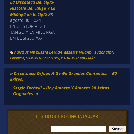
La Discoteca Del Siglo-
Historia Del Tango Y La
Milonga En El Siglo XX
agosto 30, 2024
En «HISTORIA DEL
TANGO Y LA MILONGA
EN EL SIGLO XX»
AUNQUE ME CUESTE LA VIDA
,
BÉSAME MUCHO.
,
EVOCACIÓN
,
FRENESI
,
SOMOS DIFERENTES
,
Y OTROS TEMAS MÁS...
«
Discoteque Orfeon A Go Go Grandes Cantantes. – 60
Éxitos.
Sergio Fachelli – Hay Amores Y Amores 20 éxitos
Originales.
»
EL SITIO QUE NOS INVITA EVOCAR
B
Buscar
u