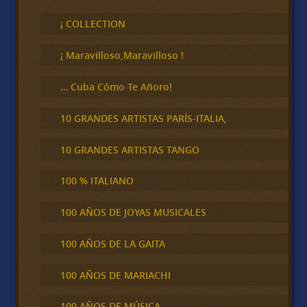
s
c
¡ COLLECTION
a
r
¡ Maravilloso,Maravilloso !
… Cuba Cómo Te Añoro!
10 GRANDES ARTISTAS PARÍS-ITALIA,
10 GRANDES ARTISTAS TANGO
100 % ITALIANO
100 AÑOS DE JOYAS MUSICALES
100 AÑOS DE LA GAITA
100 AÑOS DE MARIACHI
100 AÑOS DE MÚSICA