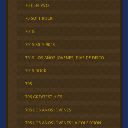
70 CENTAVO
70 SOFT ROCK
70´S
70´S 80´S 90´S
70´S LOS AÑOS JOVENES, DIAS DE DISCO
70´S ROCK
70S
70S GREATEST HITS
70S LOS AÑOS JÓVENES
70S LOS AÑOS JÓVENES LA COLECCIÓN