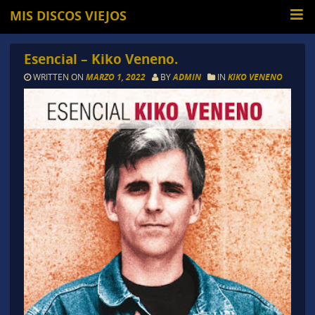
MIS DISCOS VIEJOS
Esencial – Kiko Veneno.
WRITTEN ON
MARZO 1, 2022
BY
ADMIN
IN
KIKO VENENO