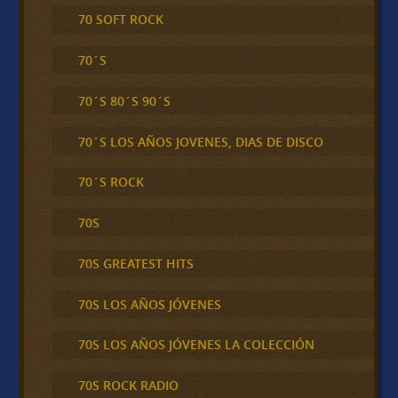
70 SOFT ROCK
70´S
70´S 80´S 90´S
70´S LOS AÑOS JOVENES, DIAS DE DISCO
70´S ROCK
70S
70S GREATEST HITS
70S LOS AÑOS JÓVENES
70S LOS AÑOS JÓVENES LA COLECCIÓN
70S ROCK RADIO