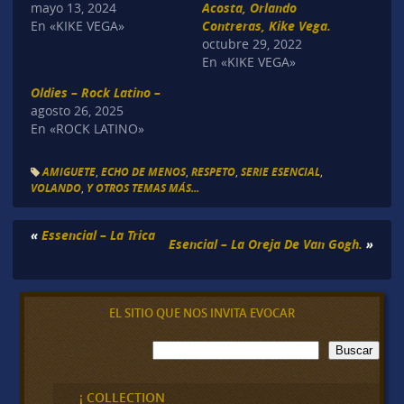
mayo 13, 2024
Acosta, Orlando
En «KIKE VEGA»
Contreras, Kike Vega.
octubre 29, 2022
En «KIKE VEGA»
Oldies – Rock Latino –
agosto 26, 2025
En «ROCK LATINO»
AMIGUETE
,
ECHO DE MENOS
,
RESPETO
,
SERIE ESENCIAL
,
VOLANDO
,
Y OTROS TEMAS MÁS...
«
Essencial – La Trica
Esencial – La Oreja De Van Gogh.
»
EL SITIO QUE NOS INVITA EVOCAR
B
Buscar
u
s
c
¡ COLLECTION