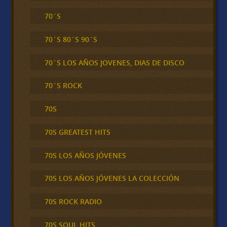
70´S
70´S 80´S 90´S
70´S LOS AÑOS JOVENES, DIAS DE DISCO
70´S ROCK
70S
70S GREATEST HITS
70S LOS AÑOS JÓVENES
70S LOS AÑOS JÓVENES LA COLECCIÓN
70S ROCK RADIO
70S SOUL HITS