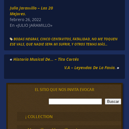
Julio Jaramillo – Los 20
Mejores.
febrero 26, 2022
En «JULIO JARAMILLO»
BODAS NEGRAS
,
CINCO CENTAVITOS
,
FATALIDAD
,
NO ME TOQUEN
ESE VALS
,
QUE NADIE SEPA MI SUFRIR
,
Y OTROS TEMAS MÁS...
«
Historia Musical De… – Tito Cortés
V.A – Leyendas De La Fania.
»
EL SITIO QUE NOS INVITA EVOCAR
B
Buscar
u
s
c
¡ COLLECTION
a
r