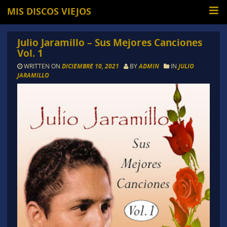
MIS DISCOS VIEJOS
Julio Jaramillo – Sus Mejores Canciones
Vol. 1
WRITTEN ON
DICIEMBRE 10, 2021
BY
ADMIN
IN
JULIO
JARAMILLO