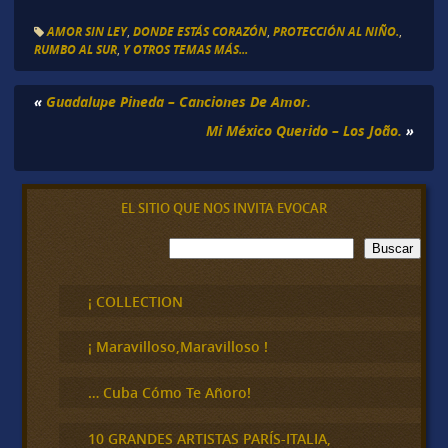
AMOR SIN LEY
,
DONDE ESTÁS CORAZÓN
,
PROTECCIÓN AL NIÑO.
,
RUMBO AL SUR
,
Y OTROS TEMAS MÁS...
«
Guadalupe Pineda – Canciones De Amor.
Mi México Querido – Los João.
»
EL SITIO QUE NOS INVITA EVOCAR
B
Buscar
u
s
c
¡ COLLECTION
a
r
¡ Maravilloso,Maravilloso !
… Cuba Cómo Te Añoro!
10 GRANDES ARTISTAS PARÍS-ITALIA,