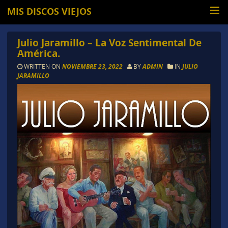
MIS DISCOS VIEJOS
Julio Jaramillo – La Voz Sentimental De
América.
WRITTEN ON
NOVIEMBRE 23, 2022
BY
ADMIN
IN
JULIO
JARAMILLO