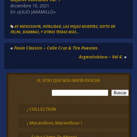
diciembre 10, 2021
En «JULIO JARAMILLO»
AY MEXICANITA
,
FATALIDAD
,
LAS HOJAS MUERTAS
,
OSITO DE
FELPA
,
SOMBRAS
,
Y OTROS TEMAS MÁS...
«
Fania Classics – Celia Cruz & Tito Puentes.
Argentinísima – Vol 6.
»
EL SITIO QUE NOS INVITA EVOCAR
B
Buscar
u
s
c
¡ COLLECTION
a
r
¡ Maravilloso,Maravilloso !
… Cuba Cómo Te Añoro!