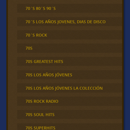
70´S 80´S 90´S
70´S LOS AÑOS JOVENES, DIAS DE DISCO
70´S ROCK
70S
70S GREATEST HITS
70S LOS AÑOS JÓVENES
70S LOS AÑOS JÓVENES LA COLECCIÓN
70S ROCK RADIO
70S SOUL HITS
70S SUPERHITS