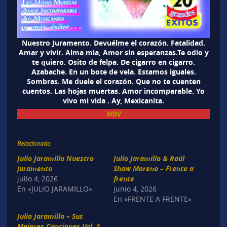
Nuestro Juramento. Devuélme el corazón. Fatalidad.
Amar y vivir. Alma mia, Amor sin esperanzas.Te odio y
te quiero. Osito de felpa. De cigarro en cigarro.
Azabache. En un bote de vela. Estamos iguales.
Sombras. Me duele el corazón. Que no te cuenten
cuentos. Las hojas muertas. Amor incomparable. Yo
vivo mi vida . Ay, Mexicanita.
MDV
Relacionado
Julio Jaramillo Nuestro
Julio Jaramillo & Raúl
juramento
Shaw Moreno – Frente a
julio 4, 2026
frente
En «JULIO JARAMILLO»
junio 4, 2026
En «FRENTE A FRENTE»
Julio Jaramillo – Sus
Mejores Canciones Vol. 1