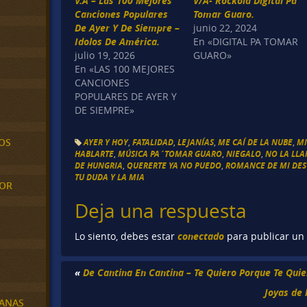
V.A – Las 100 Mejores
V/A- Rockola Digital Pa
Canciones Populares
Tomar Guaro.
De Ayer Y De Siempre –
junio 22, 2024
Idolos De América.
En «DIGITAL PA TOMAR
julio 19, 2026
GUARO»
En «LAS 100 MEJORES
CANCIONES
POPULARES DE AYER Y
DE SIEMPRE»
OS
AYER Y HOY
,
FATALIDAD
,
LEJANÍAS
,
ME CAÍ DE LA NUBE
,
MI
HABLARTE
,
MÚSICA PA´TOMAR GUARO
,
NIEGALO
,
NO LA LL
DE HUNGRIA
,
QUERERTE YA NO PUEDO
,
ROMANCE DE MI DES
TU DUDA Y LA MIA
MOR
Deja una respuesta
conectado
Lo siento, debes estar
para publicar un
«
De Cantina En Cantina – Te Quiero Porque Te Quie
Joyas de 
BANAS