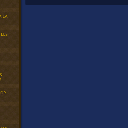
A LA
 LES
S
S
POP