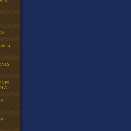
NES
OS
de la
ONES
ONES
OLA
OP
OP