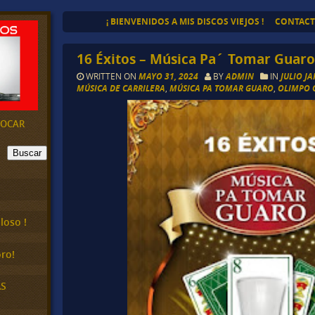
¡ BIENVENIDOS A MIS DISCOS VIEJOS !
CONTAC
16 Éxitos – Música Pa´ Tomar Guaro
WRITTEN ON
MAYO 31, 2024
BY
ADMIN
IN
JULIO J
MÚSICA DE CARRILERA
,
MÚSICA PA TOMAR GUARO
,
OLIMPO 
EVOCAR
Buscar
loso !
ro!
AS