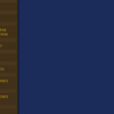
 THE
TION
O
OS
ONES
LDIES