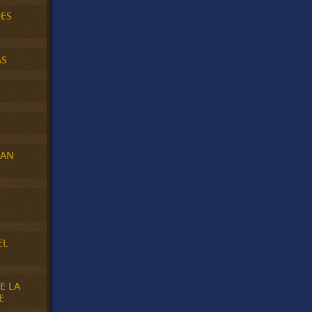
DES
AS
RAN
E
EL
E LA
E