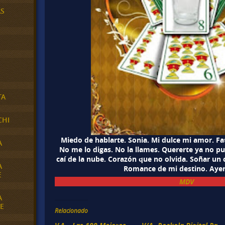
AS
TA
CHI
Miedo de hablarte. Sonia. Mi dulce mi amor. Fat
A
No me lo digas. No la llames. Quererte ya no p
caí de la nube. Corazón que no olvida. Soñar un
A
Romance de mi destino. Ayer
E
MDV
A
E
Relacionado