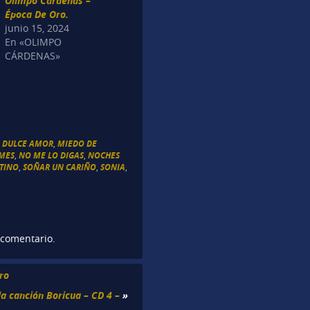
Olimpo Cárdenas –
Época De Oro.
junio 15, 2024
En «OLIMPO
CÁRDENAS»
 DULCE AMOR
,
MIEDO DE
AMES
,
NO ME LO DIGAS
,
NOCHES
TINO
,
SOÑAR UN CARIÑO
,
SONIA
,
 comentario.
ro
la canción Boricua – CD 4 –
»