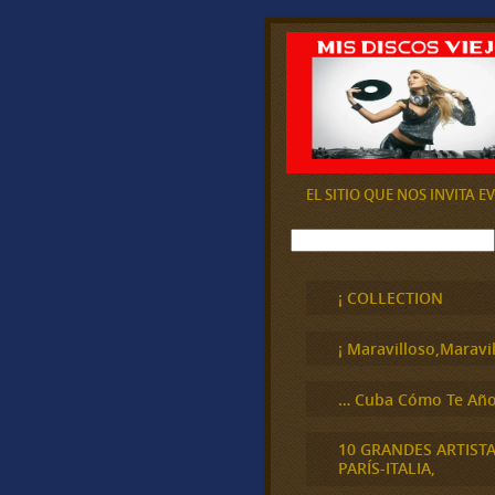
EL SITIO QUE NOS INVITA 
B
u
s
c
¡ COLLECTION
a
r
¡ Maravilloso,Maravil
… Cuba Cómo Te Año
10 GRANDES ARTIST
PARÍS-ITALIA,