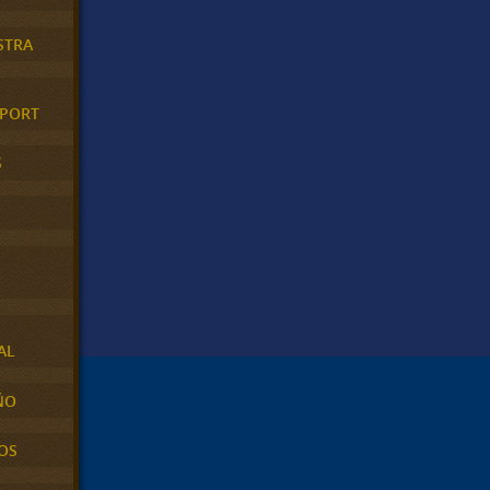
STRA
XPORT
S
AL
ÑO
OS