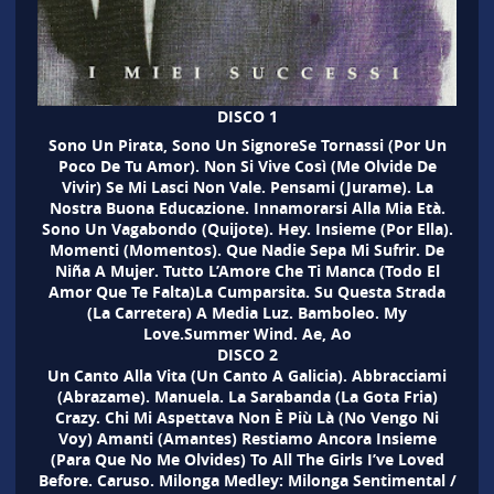
DISCO 1
Sono Un Pirata, Sono Un SignoreSe Tornassi (Por Un
Poco De Tu Amor). Non Si Vive Così (Me Olvide De
Vivir) Se Mi Lasci Non Vale. Pensami (Jurame). La
Nostra Buona Educazione. Innamorarsi Alla Mia Età.
Sono Un Vagabondo (Quijote). Hey. Insieme (Por Ella).
Momenti (Momentos). Que Nadie Sepa Mi Sufrir. De
Niña A Mujer. Tutto L’Amore Che Ti Manca (Todo El
Amor Que Te Falta)La Cumparsita. Su Questa Strada
(La Carretera) A Media Luz. Bamboleo. My
Love.Summer Wind. Ae, Ao
DISCO 2
Un Canto Alla Vita (Un Canto A Galicia). Abbracciami
(Abrazame). Manuela. La Sarabanda (La Gota Fria)
Crazy. Chi Mi Aspettava Non È Più Là (No Vengo Ni
Voy) Amanti (Amantes) Restiamo Ancora Insieme
(Para Que No Me Olvides) To All The Girls I’ve Loved
Before. Caruso. Milonga Medley: Milonga Sentimental /