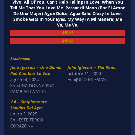
Vivo. All Of You. Can’t Help Falling In Love. When You
Tell Me That You Love Me. Passar di Mano (Por El Amor
De Una Mujer) Agua Dulce, Agua Salá. Crazy In Love.
Smoke Gets In Your Eyes. My Way (A Mi Manera) Me
Va, Me Va.
MDV1
MDV2
Relacionado
Julio Iglesias – Una Donna
Julio Iglesias – The Real…
Può Cambiar La Vita
octubre 11, 2020
agosto 4, 2024
En «JULIO IGLESIAS»
En «UNA DONNA PUO
CAMBIAR LA VITA»
V.A – Simplemente
Sonidos Del Ayer.
enero 3, 2025
En «ESTE TERCO
CORAZÓN»