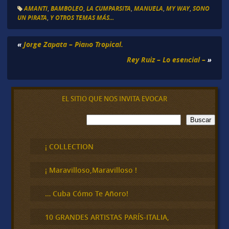
AMANTI
,
BAMBOLEO
,
LA CUMPARSITA
,
MANUELA
,
MY WAY
,
SONO
UN PIRATA
,
Y OTROS TEMAS MÁS...
«
Jorge Zapata – Piano Tropical.
Rey Ruiz – Lo esencial –
»
EL SITIO QUE NOS INVITA EVOCAR
B
Buscar
u
s
c
¡ COLLECTION
a
r
¡ Maravilloso,Maravilloso !
… Cuba Cómo Te Añoro!
10 GRANDES ARTISTAS PARÍS-ITALIA,