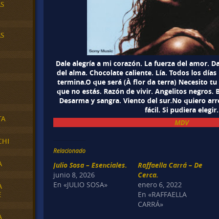
AS
AS
Dale alegría a mi corazón. La fuerza del amor. Da
del alma. Chocolate caliente. Lía. Todos los dí
termina.O que será (À flor da terra) Necesito tu
que no estás. Razón de vivir. Angelitos negros. 
Desarma y sangra. Viento del sur.No quiero ar
fácil. Si pudiera elegir.
TA
MDV
CHI
Relacionado
A
Julio Sosa – Esenciales.
Raffaella Carrá – De
junio 8, 2026
Cerca.
En «JULIO SOSA»
enero 6, 2022
A
E
En «RAFFAELLA
CARRÁ»
A