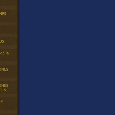
NES
OS
de la
ONES
ONES
OLA
OP