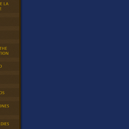
E LA
E
 THE
TION
O
OS
ONES
LDIES