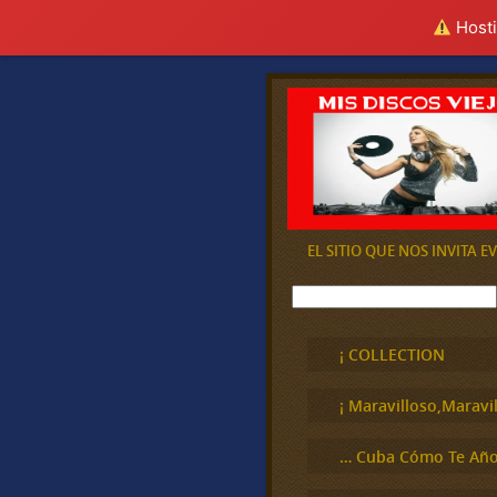
Hosti
EL SITIO QUE NOS INVITA 
B
u
s
c
¡ COLLECTION
a
r
¡ Maravilloso,Maravil
… Cuba Cómo Te Año