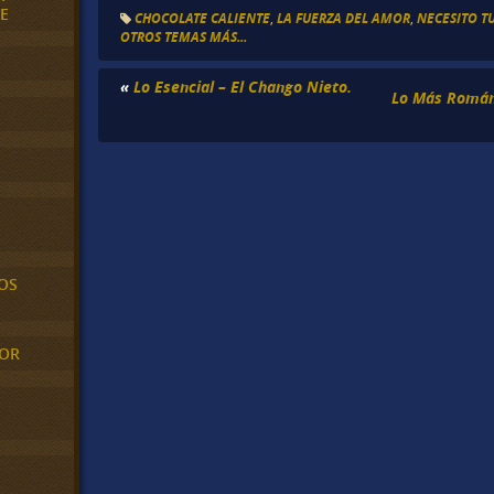
E
CHOCOLATE CALIENTE
,
LA FUERZA DEL AMOR
,
NECESITO T
OTROS TEMAS MÁS...
«
Lo Esencial – El Chango Nieto.
Lo Más Románt
OS
MOR