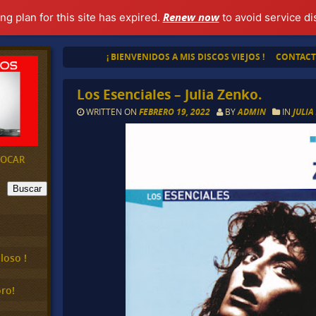
Renew now
ng plan for this site has expired.
to avoid service di
¡ BIENVENIDOS A MIS DISCOS VIEJOS !
CONTAC
Los Esenciales – Julia Zenko.
WRITTEN ON
FEBRERO 19, 2022
BY
ADMIN
IN
JULIA
EVOCAR
Buscar
loso !
ro!