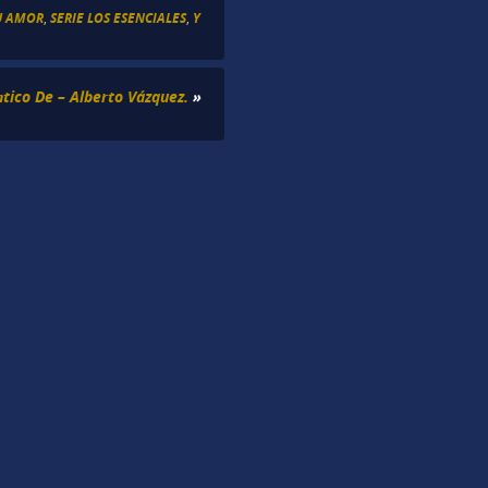
U AMOR
,
SERIE LOS ESENCIALES
,
Y
ico De – Alberto Vázquez.
»