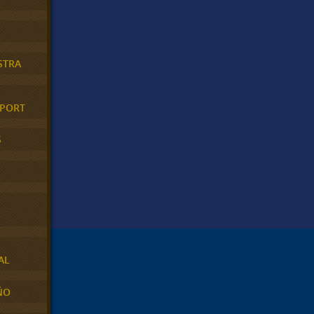
STRA
XPORT
S
AL
ÑO