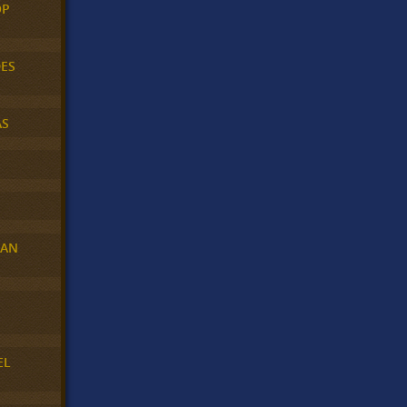
OP
DES
AS
RAN
E
EL