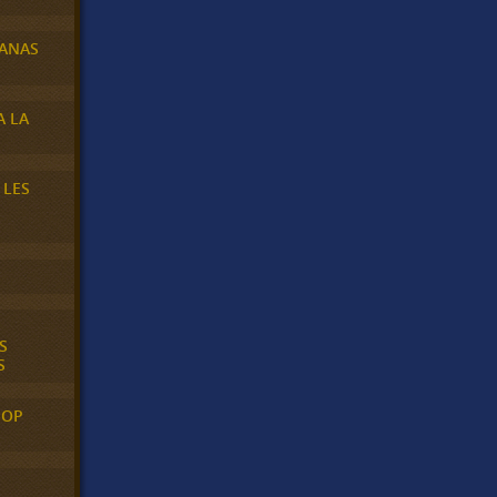
BANAS
A LA
 LES
S
S
POP