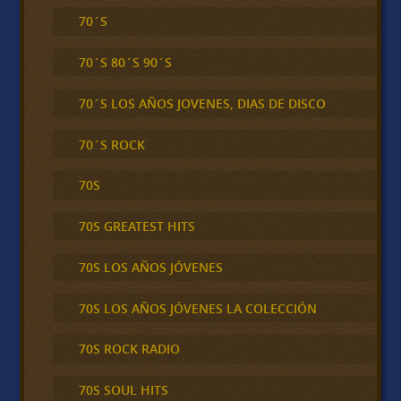
70´S
70´S 80´S 90´S
70´S LOS AÑOS JOVENES, DIAS DE DISCO
70´S ROCK
70S
70S GREATEST HITS
70S LOS AÑOS JÓVENES
70S LOS AÑOS JÓVENES LA COLECCIÓN
70S ROCK RADIO
70S SOUL HITS