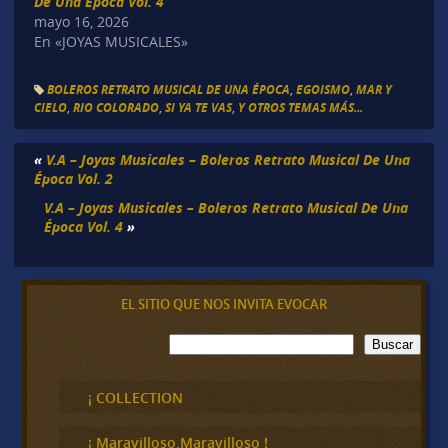
De Una Época Vol. 4
mayo 16, 2026
En «JOYAS MUSICALES»
BOLEROS RETRATO MUSICAL DE UNA ÉPOCA
,
EGOISMO
,
MAR Y
CIELO
,
RIO COLORADO
,
SI YA TE VAS
,
Y OTROS TEMAS MÁS...
«
V.A – Joyas Musicales – Boleros Retrato Musical De Una
Época Vol. 2
V.A – Joyas Musicales – Boleros Retrato Musical De Una
Época Vol. 4
»
EL SITIO QUE NOS INVITA EVOCAR
B
Buscar
u
s
c
¡ COLLECTION
a
r
¡ Maravilloso,Maravilloso !