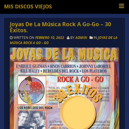
MIS DISCOS VIEJOS
Joyas De La Música Rock A Go-Go – 30
Éxitos.
WRITTEN ON
FEBRERO 10, 2022
BY
ADMIN
IN
JOYAS DE LA
MÚSICA ROCK A GO - GO