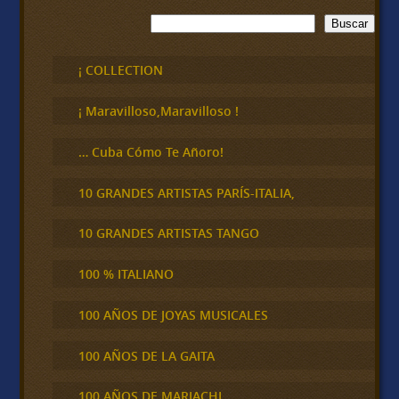
B
Buscar
u
s
c
¡ COLLECTION
a
r
¡ Maravilloso,Maravilloso !
… Cuba Cómo Te Añoro!
10 GRANDES ARTISTAS PARÍS-ITALIA,
10 GRANDES ARTISTAS TANGO
100 % ITALIANO
100 AÑOS DE JOYAS MUSICALES
100 AÑOS DE LA GAITA
100 AÑOS DE MARIACHI