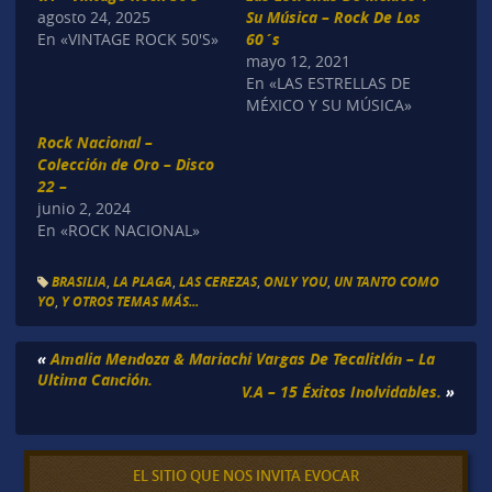
agosto 24, 2025
Su Música – Rock De Los
En «VINTAGE ROCK 50'S»
60´s
mayo 12, 2021
En «LAS ESTRELLAS DE
MÉXICO Y SU MÚSICA»
Rock Nacional –
Colección de Oro – Disco
22 –
junio 2, 2024
En «ROCK NACIONAL»
BRASILIA
,
LA PLAGA
,
LAS CEREZAS
,
ONLY YOU
,
UN TANTO COMO
YO
,
Y OTROS TEMAS MÁS...
«
Amalia Mendoza & Mariachi Vargas De Tecalitlán – La
Ultima Canción.
V.A – 15 Éxitos Inolvidables.
»
EL SITIO QUE NOS INVITA EVOCAR