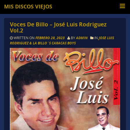
MIS DISCOS VIEJOS
Voces De Billo – José Luis Rodriguez
Vol.2
WRITTEN ON
FEBRERO 28, 2023
BY
ADMIN
IN
JOSE LUIS
RODRIGUEZ & LA BILLO´S CARACAS BOYS