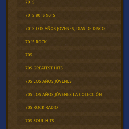
70´S
70´S 80´S 90´S
70´S LOS AÑOS JOVENES, DIAS DE DISCO
70´S ROCK
70S
70S GREATEST HITS
70S LOS AÑOS JÓVENES
70S LOS AÑOS JÓVENES LA COLECCIÓN
70S ROCK RADIO
70S SOUL HITS