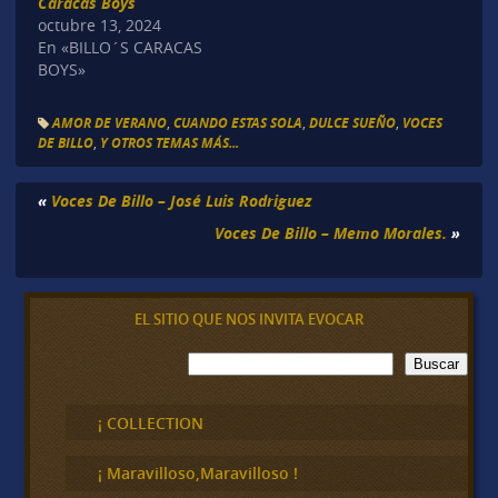
Caracas Boys
octubre 13, 2024
En «BILLO´S CARACAS
BOYS»
AMOR DE VERANO
,
CUANDO ESTAS SOLA
,
DULCE SUEÑO
,
VOCES
DE BILLO
,
Y OTROS TEMAS MÁS...
«
Voces De Billo – José Luis Rodriguez
Voces De Billo – Memo Morales.
»
EL SITIO QUE NOS INVITA EVOCAR
B
Buscar
u
s
c
¡ COLLECTION
a
r
¡ Maravilloso,Maravilloso !