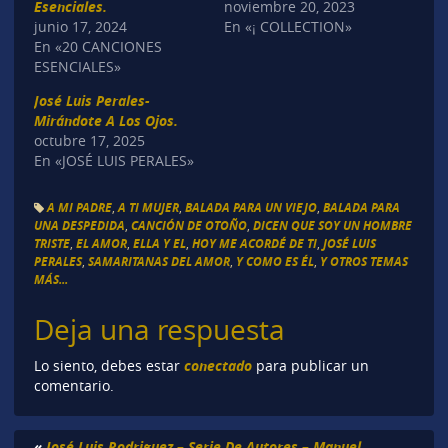
Esenciales.
noviembre 20, 2023
junio 17, 2024
En «¡ COLLECTION»
En «20 CANCIONES
ESENCIALES»
José Luis Perales-
Mirándote A Los Ojos.
octubre 17, 2025
En «JOSÉ LUIS PERALES»
A MI PADRE
,
A TI MUJER
,
BALADA PARA UN VIEJO
,
BALADA PARA
UNA DESPEDIDA
,
CANCIÓN DE OTOÑO
,
DICEN QUE SOY UN HOMBRE
TRISTE
,
EL AMOR
,
ELLA Y EL
,
HOY ME ACORDÉ DE TI
,
JOSÉ LUIS
PERALES
,
SAMARITANAS DEL AMOR
,
Y COMO ES ÉL
,
Y OTROS TEMAS
MÁS...
Deja una respuesta
conectado
Lo siento, debes estar
para publicar un
comentario.
«
José Luis Rodriguez – Serie De Autores – Manuel