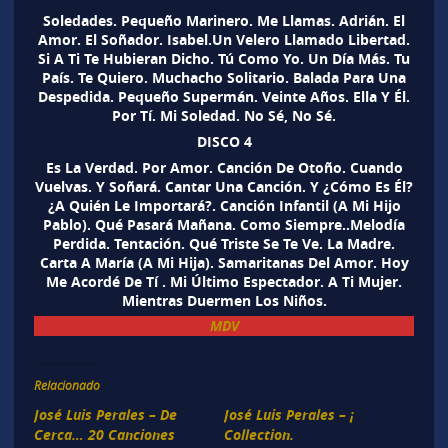
Soledades. Pequeño Marinero. Me Llamas. Adrián. El
Amor. El Soñador. Isabel.Un Velero Llamado Libertad.
Si A Ti Te Hubieran Dicho. Tú Como Yo. Un Día Más. Tu
País. Te Quiero. Muchacho Solitario. Balada Para Una
Despedida. Pequeño Supermán. Veinte Años. Ella Y Él.
Por Tí. Mi Soledad. No Sé, No Sé.
DISCO 4
Es La Verdad. Por Amor. Canción De Otoño. Cuando
Vuelvas. Y Soñará. Cantar Una Canción. Y ¿Cómo Es Él?
¿A Quién Le Importará?. Canción Infantil (A Mi Hijo
Pablo). Qué Pasará Mañana. Como Siempre..Melodía
Perdida. Tentación. Qué Triste Se Te Ve. La Madre.
Carta A María (A Mi Hija). Samaritanas Del Amor. Hoy
Me Acordé De Tí . Mi Último Espectador. A Ti Mujer.
Mientras Duermen Los Niños.
MDV
Relacionado
José Luis Perales – De
José Luis Perales – ¡
Cerca… 20 Canciones
Collection.