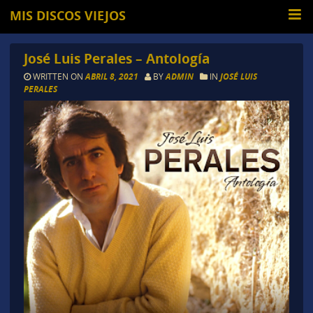
MIS DISCOS VIEJOS
José Luis Perales – Antología
WRITTEN ON
ABRIL 8, 2021
BY
ADMIN
IN
JOSÉ LUIS
PERALES