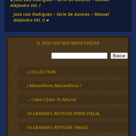
Alejandro Vol. I
José Luis Rodriguez – Serie De Autores – Manuel
Alejandro Vol. II
»
EL SITIO QUE NOS INVITA EVOCAR
B
Buscar
u
s
c
¡ COLLECTION
a
r
¡ Maravilloso,Maravilloso !
… Cuba Cómo Te Añoro!
10 GRANDES ARTISTAS PARÍS-ITALIA,
10 GRANDES ARTISTAS TANGO