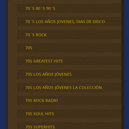
70´S 80´S 90´S
70´S LOS AÑOS JOVENES, DIAS DE DISCO
70´S ROCK
70S
70S GREATEST HITS
70S LOS AÑOS JÓVENES
70S LOS AÑOS JÓVENES LA COLECCIÓN
70S ROCK RADIO
70S SOUL HITS
70S SUPERHITS