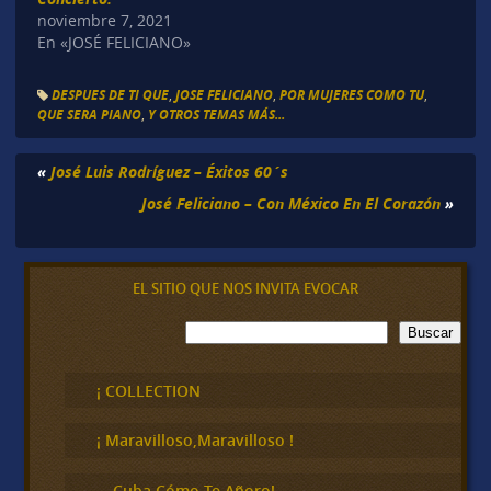
noviembre 7, 2021
En «JOSÉ FELICIANO»
DESPUES DE TI QUE
,
JOSE FELICIANO
,
POR MUJERES COMO TU
,
QUE SERA PIANO
,
Y OTROS TEMAS MÁS...
«
José Luis Rodríguez – Éxitos 60´s
José Feliciano – Con México En El Corazón
»
EL SITIO QUE NOS INVITA EVOCAR
B
Buscar
u
s
c
¡ COLLECTION
a
r
¡ Maravilloso,Maravilloso !
… Cuba Cómo Te Añoro!