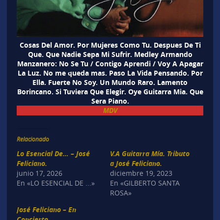
Cosas Del Amor. Por Mujeres Como Tu. Despues De Ti
Que. Que Nadie Sepa Mi Sufrir. Medley Armando
Manzanero: No Se Tu / Contigo Aprendi / Voy A Apagar
La Luz. No me queda mas. Paso La Vida Pensando. Por
Ella. Fuerte No Soy. Un Mundo Raro. Lamento
Borincano. Si Tuviera Que Elegir. Oye Guitarra Mia. Que
Sera Piano.
MDV
Relacionado
Lo Esencial De… – José
V.A Guitarra Mía. Tributo
Feliciano.
a José Feliciano.
junio 17, 2026
diciembre 19, 2023
En «LO ESENCIAL DE ...»
En «GILBERTO SANTA
ROSA»
José Feliciano – En
Concierto.