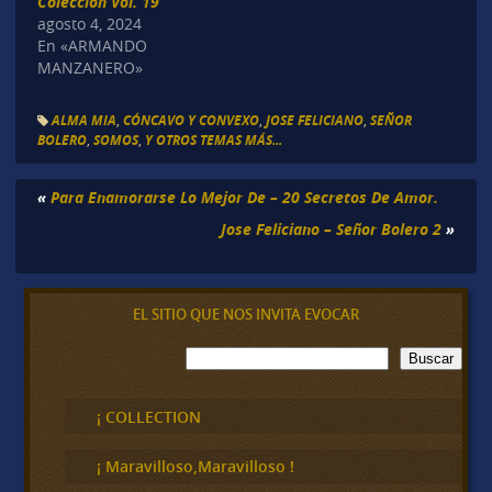
Colección Vol. 19
agosto 4, 2024
En «ARMANDO
MANZANERO»
ALMA MIA
,
CÓNCAVO Y CONVEXO
,
JOSE FELICIANO
,
SEÑOR
BOLERO
,
SOMOS
,
Y OTROS TEMAS MÁS...
«
Para Enamorarse Lo Mejor De – 20 Secretos De Amor.
Jose Feliciano – Señor Bolero 2
»
EL SITIO QUE NOS INVITA EVOCAR
B
Buscar
u
s
c
¡ COLLECTION
a
r
¡ Maravilloso,Maravilloso !