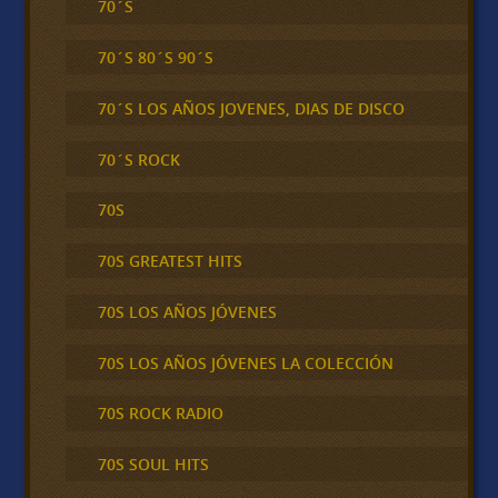
70´S
70´S 80´S 90´S
70´S LOS AÑOS JOVENES, DIAS DE DISCO
70´S ROCK
70S
70S GREATEST HITS
70S LOS AÑOS JÓVENES
70S LOS AÑOS JÓVENES LA COLECCIÓN
70S ROCK RADIO
70S SOUL HITS