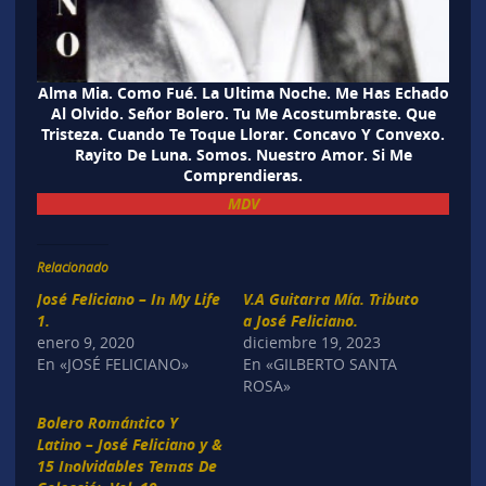
Alma Mia. Como Fué. La Ultima Noche. Me Has Echado
Al Olvido. Señor Bolero. Tu Me Acostumbraste. Que
Tristeza. Cuando Te Toque Llorar. Concavo Y Convexo.
Rayito De Luna. Somos. Nuestro Amor. Si Me
Comprendieras.
MDV
Relacionado
José Feliciano – In My Life
V.A Guitarra Mía. Tributo
1.
a José Feliciano.
enero 9, 2020
diciembre 19, 2023
En «JOSÉ FELICIANO»
En «GILBERTO SANTA
ROSA»
Bolero Romántico Y
Latino – José Feliciano y &
15 Inolvidables Temas De