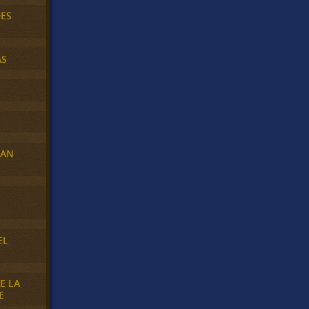
DES
AS
RAN
E
EL
E LA
E