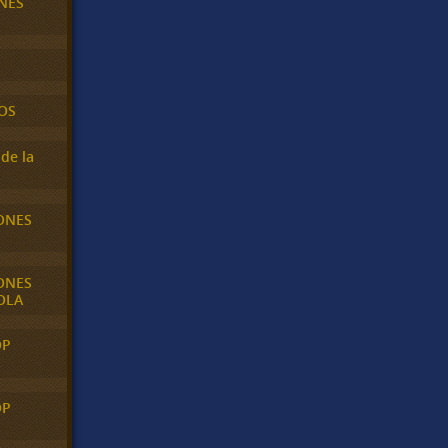
NES
OS
de la
ONES
ONES
OLA
OP
OP