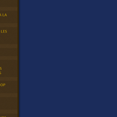
A LA
 LES
S
S
POP