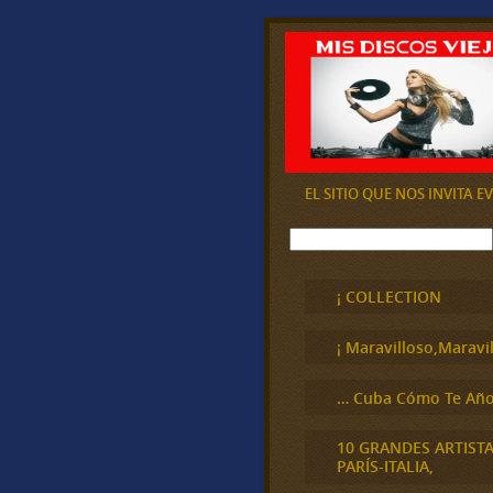
EL SITIO QUE NOS INVITA 
B
u
s
c
¡ COLLECTION
a
r
¡ Maravilloso,Maravil
… Cuba Cómo Te Año
10 GRANDES ARTIST
PARÍS-ITALIA,