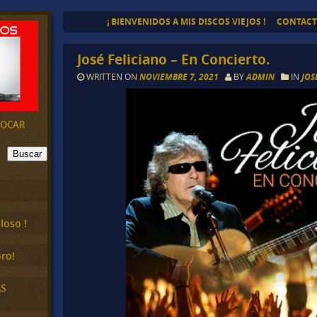
¡ BIENVENIDOS A MIS DISCOS VIEJOS !
CONTAC
José Feliciano – En Concierto.
WRITTEN ON
NOVIEMBRE 7, 2021
BY
ADMIN
IN
JOS
EVOCAR
Buscar
loso !
ro!
AS