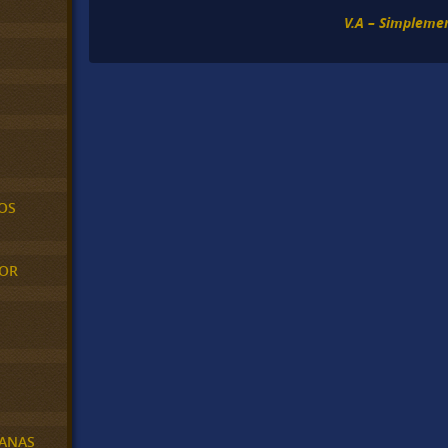
V.A – Simpleme
OS
MOR
BANAS