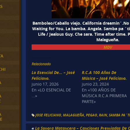
AS
Bamboleo/Caballo viejo. California dreamin´.No 
Waiting for You. La bamba. Angela. Samba pa ´ti
Life / Jealous Guy. Che sara. Time after time.
Malagueña.
MDV
TA
Relacionado
CHI
Lo Esencial De… – José
R.C.A 100 Años De
Feliciano.
Música – José Feliciano.
A
junio 17, 2026
junio 23, 2024
En «LO ESENCIAL DE
En «100 AÑOS DE
...»
MÚSICA R.C.A PRIMERA
A
E
PARTE»
A
JOSE FELICIANO
,
MALAGUEÑA
,
PEGAO
,
RAIN
,
SAMBA PA´T
E
«
La Sonora Matancera – Canciones Premiadas De C