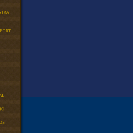
STRA
XPORT
S
AL
ÑO
OS