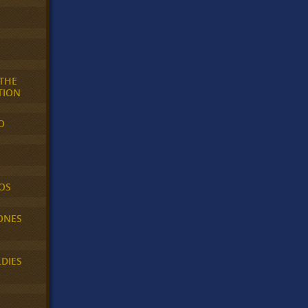
 THE
TION
O
OS
ONES
LDIES