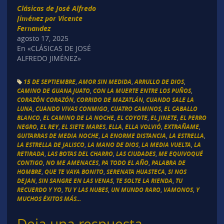
Clásicas de José Alfredo
Jiménez por Vicente
Fernandez
agosto 17, 2025
En «CLÁSICAS DE JOSÉ
ALFREDO JIMÉNEZ»
15 DE SEPTIEMBRE
,
AMOR SIN MEDIDA
,
ARRULLO DE DIOS
,
CAMINO DE GUANAJUATO
,
CON LA MUERTE ENTRE LOS PUÑOS
,
CORAZÓN CORAZÓN
,
CORRIDO DE MAZATLÁN
,
CUANDO SALE LA
LUNA
,
CUANDO VIVAS CONMIGO
,
CUATRO CAMINOS
,
EL CABALLO
BLANCO
,
EL CAMINO DE LA NOCHE
,
EL COYOTE
,
EL JINETE
,
EL PERRO
NEGRO
,
EL REY
,
EL SIETE MARES
,
ELLA
,
ELLA VOLVIÓ
,
EXTRAÑAME
,
GUITARRAS DE MEDIA NOCHE
,
LA ENORME DISTANCIA
,
LA ESTRELLA
,
LA ESTRELLA DE JALISCO
,
LA MANO DE DIOS
,
LA MEDIA VUELTA
,
LA
RETIRADA
,
LAS BOTAS DEL CHARRO
,
LAS CIUDADES
,
ME EQUIVOQUÉ
CONTIGO
,
NO ME AMENACES
,
PA TODO EL AÑO
,
PALABRA DE
HOMBRE
,
QUE TE VAYA BONITO
,
SERENATA HUASTECA
,
SI NOS
DEJAN
,
SIN SANGRE EN LAS VENAS
,
TE SOLTE LA RIENDA
,
TU
RECUERDO Y YO
,
TU Y LAS NUBES
,
UN MUNDO RARO
,
VAMONOS
,
Y
MUCHOS ÉXITOS MÁS...
Deja una respuesta