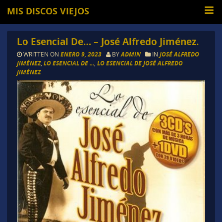
MIS DISCOS VIEJOS
Lo Esencial De… – José Alfredo Jiménez.
WRITTEN ON
ENERO 9, 2023
BY
ADMIN
IN
JOSÉ ALFREDO
JIMÉNEZ
,
LO ESENCIAL DE ...
,
LO ESENCIAL DE JOSÉ ALFREDO
JIMÉNEZ