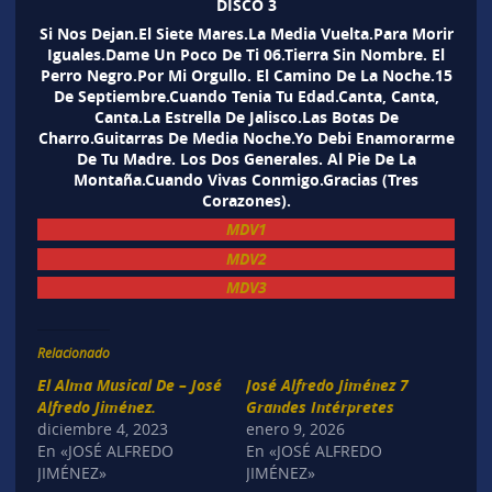
DISCO 3
Si Nos Dejan.El Siete Mares.La Media Vuelta.Para Morir
Iguales.Dame Un Poco De Ti 06.Tierra Sin Nombre. El
Perro Negro.Por Mi Orgullo. El Camino De La Noche.15
De Septiembre.Cuando Tenia Tu Edad.Canta, Canta,
Canta.La Estrella De Jalisco.Las Botas De
Charro.Guitarras De Media Noche.Yo Debi Enamorarme
De Tu Madre. Los Dos Generales. Al Pie De La
Montaña.Cuando Vivas Conmigo.Gracias (Tres
Corazones).
MDV1
MDV2
MDV3
Relacionado
El Alma Musical De – José
José Alfredo Jiménez 7
Alfredo Jiménez.
Grandes Intérpretes
diciembre 4, 2023
enero 9, 2026
En «JOSÉ ALFREDO
En «JOSÉ ALFREDO
JIMÉNEZ»
JIMÉNEZ»