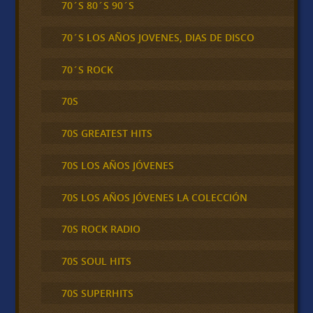
70´S 80´S 90´S
70´S LOS AÑOS JOVENES, DIAS DE DISCO
70´S ROCK
70S
70S GREATEST HITS
70S LOS AÑOS JÓVENES
70S LOS AÑOS JÓVENES LA COLECCIÓN
70S ROCK RADIO
70S SOUL HITS
70S SUPERHITS