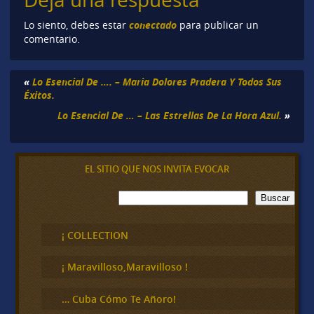
conectado
Lo siento, debes estar
para publicar un
comentario.
«
Lo Esencial De …. – Maria Dolores Pradera Y Todos Sus
Éxitos.
Lo Esencial De … – Las Estrellas De La Hora Azul.
»
EL SITIO QUE NOS INVITA EVOCAR
B
Buscar
u
s
c
¡ COLLECTION
a
r
¡ Maravilloso,Maravilloso !
… Cuba Cómo Te Añoro!