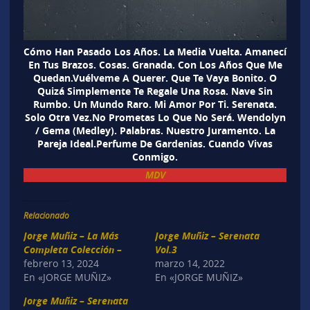
Cómo Han Pasado Los Años. La Media Vuelta. Amanecí
En Tus Brazos. Cosas. Granada. Con Los Años Que Me
Quedan.Vuélveme A Querer. Que Te Vaya Bonito. O
Quizá Simplemente Te Regale Una Rosa. Nave Sin
Rumbo. Un Mundo Raro. Mi Amor Por Ti. Serenata.
Solo Otra Vez.No Prometas Lo Que No Será. Wendolyn
/ Gema (Medley). Palabras. Nuestro Juramento. La
Pareja Ideal.Perfume De Gardenias. Cuando Vivas
Conmigo.
MDV
Relacionado
Jorge Muñiz – La Más
Jorge Muñiz – Serenata
Completa Colección –
Vol.3
febrero 13, 2024
marzo 14, 2022
En «JORGE MUÑIZ»
En «JORGE MUÑIZ»
Jorge Muñiz – Serenata