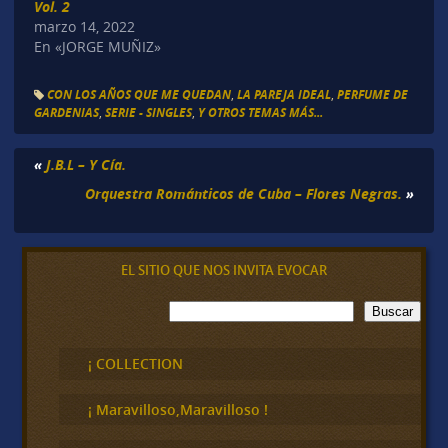
Vol. 2
marzo 14, 2022
En «JORGE MUÑIZ»
CON LOS AÑOS QUE ME QUEDAN
,
LA PAREJA IDEAL
,
PERFUME DE
GARDENIAS
,
SERIE - SINGLES
,
Y OTROS TEMAS MÁS...
«
J.B.L – Y Cía.
Orquestra Románticos de Cuba – Flores Negras.
»
EL SITIO QUE NOS INVITA EVOCAR
B
Buscar
u
s
c
¡ COLLECTION
a
r
¡ Maravilloso,Maravilloso !