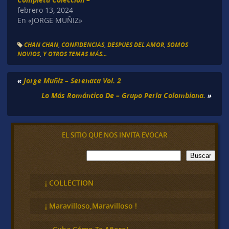
febrero 13, 2024
En «JORGE MUÑIZ»
CHAN CHAN
,
CONFIDENCIAS
,
DESPUES DEL AMOR
,
SOMOS
NOVIOS
,
Y OTROS TEMAS MÁS...
«
Jorge Muñiz – Serenata Vol. 2
Lo Más Romántico De – Grupo Perla Colombiana.
»
EL SITIO QUE NOS INVITA EVOCAR
B
Buscar
u
s
c
¡ COLLECTION
a
r
¡ Maravilloso,Maravilloso !