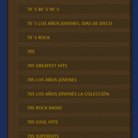
70´S 80´S 90´S
70´S LOS AÑOS JOVENES, DIAS DE DISCO
70´S ROCK
70S
70S GREATEST HITS
70S LOS AÑOS JÓVENES
70S LOS AÑOS JÓVENES LA COLECCIÓN
70S ROCK RADIO
70S SOUL HITS
70S SUPERHITS