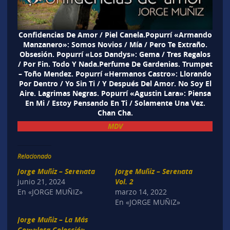
Confidencias De Amor / Piel Canela.Popurrí «Armando
Manzanero»: Somos Novios / Mía / Pero Te Extraño.
Obsesión. Popurrí «Los Dandys»: Gema / Tres Regalos
/ Por Fin. Todo Y Nada.Perfume De Gardenias. Trumpet
– Toño Mendez. Popurrí «Hermanos Castro»: Llorando
Por Dentro / Yo Sin Ti / Y Después Del Amor. No Soy El
Aire. Lagrimas Negras. Popurrí «Agustin Lara»: Piensa
En Mi / Estoy Pensando En Ti / Solamente Una Vez.
Chan Cha.
MDV
Relacionado
Jorge Muñiz – Serenata
Jorge Muñiz – Serenata
junio 21, 2024
Vol. 2
En «JORGE MUÑIZ»
marzo 14, 2022
En «JORGE MUÑIZ»
Jorge Muñiz – La Más
Completa Colección –