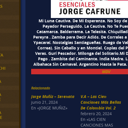
AS
Mi Luna Cautiva. De Mi Esperanza. No Soy de 
Payador Perseguido. La Cautiva. No Te Pued
Catamarca. Balderrama. La Telesita. Chiquillad
Pereyra . Zamba para Decir Adiós. De Corrales 
Ypacaraí. Nostalgias Santiagueñas. Ruego de Val
Correa). Sin Caballo y en Montiel. Coplas del 
Veras. Gurí Pescador. Milonga del Solitario.Mi D
TA
Pago . Zambita del Caminante. India Madre. L
Albahaca Sin Carnaval. Argentino Hasta la Pata. 
CHI
MDV
A
Relacionado
A
Jorge Muñiz – Serenata
V.A – Las Cien
E
junio 21, 2024
Canciones Más Bellas
En «JORGE MUÑIZ»
De Colombia Vol. 2
A
febrero 20, 2024
E
En «LAS CIEN
CANCIONES MAS