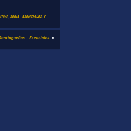
UTIVA
,
SERIE - ESENCIALES
,
Y
Santiagueños – Esenciales.
»