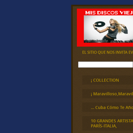
EL SITIO QUE NOS INVITA 
B
u
s
c
¡ COLLECTION
a
r
¡ Maravilloso,Maravil
… Cuba Cómo Te Año
10 GRANDES ARTIST
PARÍS-ITALIA,