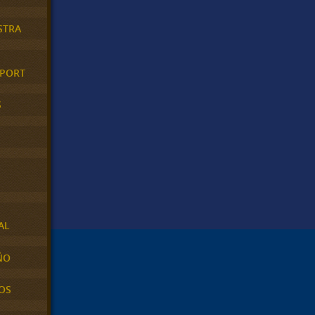
STRA
XPORT
S
AL
ÑO
OS