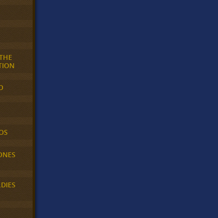
 THE
TION
O
OS
ONES
LDIES