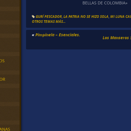
BELLAS DE COLOMBIA»
GURÍ PESCADOR
,
LA PATRIA NO SE HIZO SOLA
,
MI LUNA CA
OTROS TEMAS MÁS...
«
Pimpinela – Esenciales.
Los Manseros 
OS
MOR
BANAS