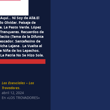
Aquí… Ni Soy de Allá.El
o Olvidar. Paisaje de
a. La Pasto Verde. López
a Tranqueras. Recuerdos de
lecito (Tema de la Difunta
Pescador. Santafesino de
icha Lejana . La Vuelta al
a Niña de los Lapachos.
La Patria No Se Hizo Sola.
Los Esenciales – Los
Trovadores.
abril 12, 2024
En «LOS TROVADORES»