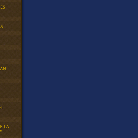
DES
AS
RAN
E
EL
E LA
E