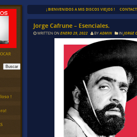
¡ BIENVENIDOS A MIS DISCOS VIEJOS !
CONTAC
Jorge Cafrune – Esenciales.
WRITTEN ON
ENERO 29, 2022
BY
ADMIN
IN
JORGE 
EVOCAR
Buscar
loso !
ro!
AS