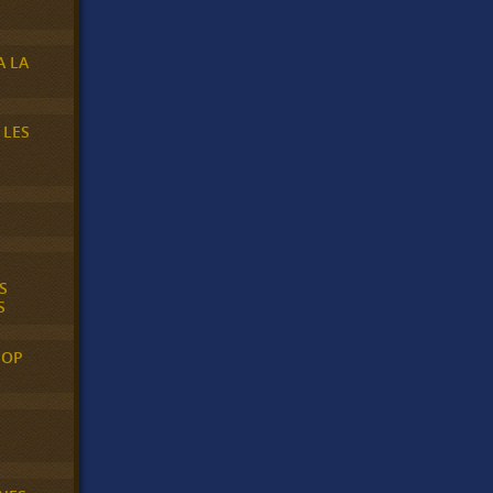
A LA
 LES
S
S
POP