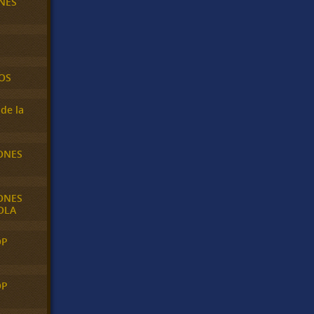
NES
OS
de la
ONES
ONES
OLA
OP
OP