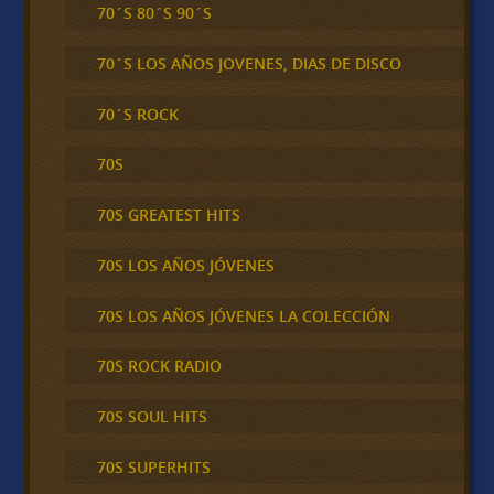
70´S 80´S 90´S
70´S LOS AÑOS JOVENES, DIAS DE DISCO
70´S ROCK
70S
70S GREATEST HITS
70S LOS AÑOS JÓVENES
70S LOS AÑOS JÓVENES LA COLECCIÓN
70S ROCK RADIO
70S SOUL HITS
70S SUPERHITS