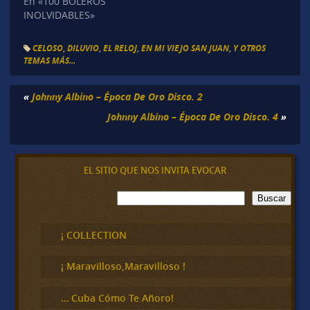
En «100 BOLEROS
INOLVIDABLES»
CELOSO
,
DILUVIO
,
EL RELOJ
,
EN MI VIEJO SAN JUAN
,
Y OTROS
TEMAS MÁS...
«
Johnny Albino – Época De Oro Disco. 2
Johnny Albino – Época De Oro Disco. 4
»
EL SITIO QUE NOS INVITA EVOCAR
B
Buscar
u
s
c
¡ COLLECTION
a
r
¡ Maravilloso,Maravilloso !
… Cuba Cómo Te Añoro!