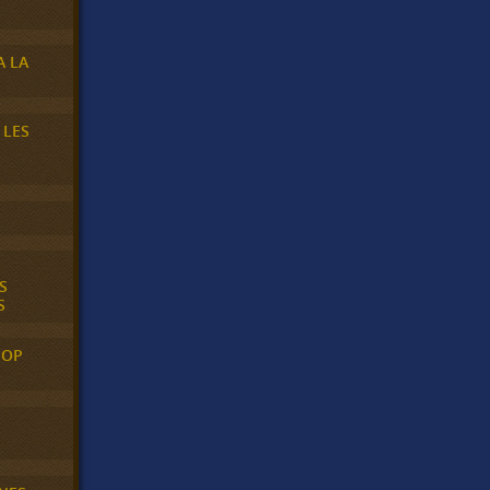
A LA
 LES
S
S
POP