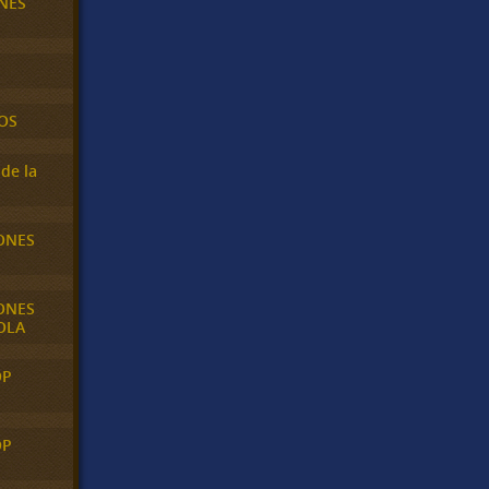
NES
OS
de la
ONES
ONES
OLA
OP
OP