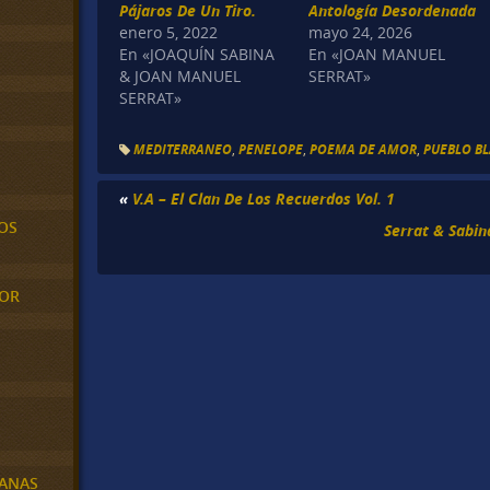
Pájaros De Un Tiro.
Antología Desordenada
enero 5, 2022
mayo 24, 2026
En «JOAQUÍN SABINA
En «JOAN MANUEL
& JOAN MANUEL
SERRAT»
SERRAT»
MEDITERRANEO
,
PENELOPE
,
POEMA DE AMOR
,
PUEBLO B
«
V.A – El Clan De Los Recuerdos Vol. 1
OS
Serrat & Sabin
MOR
BANAS