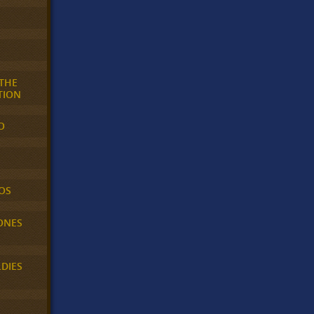
 THE
TION
O
OS
ONES
LDIES