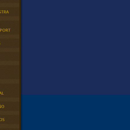
STRA
XPORT
S
AL
ÑO
OS