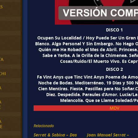
AS
DISCO 1
Ocupen Su Localidad / Hoy Puede Ser Un Gran D
Blanco. Algo Personal Y Sin Embargo. No Hago O
Quién me Ha Robado el Mes de Abril. Princes
Sabe a Yerba. A la Orilla de la Chimenea. Se
TA
Cosas/Ruido/El Muerto Vivo. Es Capr
DISCO 2
CHI
Fa Vint Anys que Tinc Vint Anys Poema de Amor
Noche de Bodas. Mediterráneo. 19 Días y 500 
A
Cien Mentiras. Fiesta. Pastillas para No Soñar.
Diez. Despedida. Paraules d’Amor. Lucía/La 
Melancolía. Que se Llama Soledad/Pa
A
E
MDV
A
Relacionado
E
Serrat & Sabina – Dos
Joan Manuel Serrat –