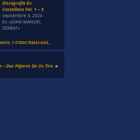
Discografía En
Castellano Vol. 1 – 5
septiembre 4, 2024
En «JOAN MANUEL
SERRAT»
LANCO
,
Y OTROS TEMAS MÁS...
a – Dos Pájaros De Un Tiro.
»