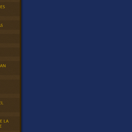
DES
AS
RAN
E
EL
E LA
E