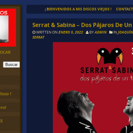
¡ BIENVENIDOS A MIS DISCOS VIEJOS !
CONTAC
Serrat & Sabina – Dos Pájaros De Un 
WRITTEN ON
ENERO 5, 2022
BY
ADMIN
IN
JOAQUÍN
SERRAT
EVOCAR
Buscar
loso !
ro!
AS