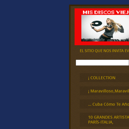
EL SITIO QUE NOS INVITA 
B
u
s
c
¡ COLLECTION
a
r
¡ Maravilloso,Maravil
… Cuba Cómo Te Año
10 GRANDES ARTIST
PARÍS-ITALIA,