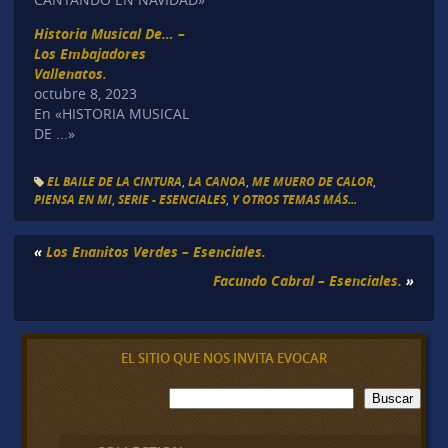
Historia Musical De… –
Los Embajadores
Vallenatos.
octubre 8, 2023
En «HISTORIA MUSICAL
DE ...»
EL BAILE DE LA CINTURA
,
LA CANOA
,
ME MUERO DE CALOR
,
PIENSA EN MI
,
SERIE - ESENCIALES
,
Y OTROS TEMAS MÁS...
«
Los Enanitos Verdes – Esenciales.
Facundo Cabral – Esenciales.
»
EL SITIO QUE NOS INVITA EVOCAR
B
Buscar
u
s
c