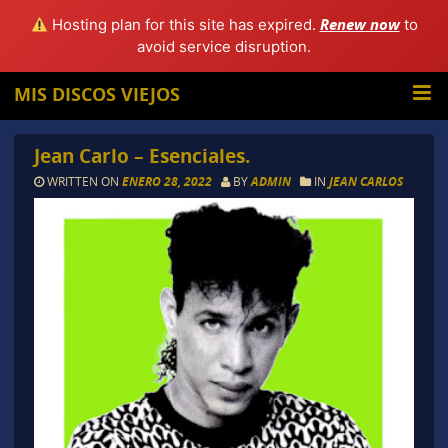
Renew now
Hosting plan for this site has expired.
to
avoid service disruption.
MIS DISCOS VIEJOS
Jean Carlo – Esenciales.
WRITTEN ON
ENERO 28, 2022
BY
ADMIN
IN
JEAN CARLOS