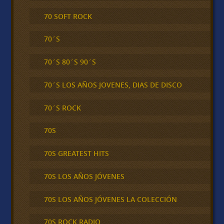
70 SOFT ROCK
70´S
70´S 80´S 90´S
70´S LOS AÑOS JOVENES, DIAS DE DISCO
70´S ROCK
70S
70S GREATEST HITS
70S LOS AÑOS JÓVENES
70S LOS AÑOS JÓVENES LA COLECCIÓN
70S ROCK RADIO