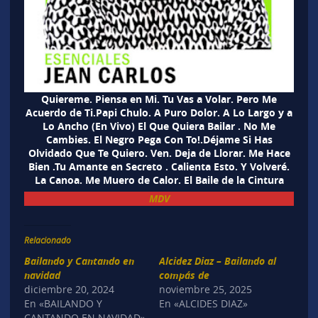
Quiereme. Piensa en Mi. Tu Vas a Volar. Pero Me
Acuerdo de Ti.Papi Chulo. A Puro Dolor. A Lo Largo y a
Lo Ancho (En Vivo) El Que Quiera Bailar . No Me
Cambies. El Negro Pega Con To!.Déjame Si Has
Olvidado Que Te Quiero. Ven. Deja de Llorar. Me Hace
Bien .Tu Amante en Secreto . Calienta Esto. Y Volveré.
La Canoa. Me Muero de Calor. El Baile de la Cintura
MDV
Relacionado
Bailando y Cantando en
Alcidez Diaz – Bailando al
navidad
compás de
diciembre 20, 2024
noviembre 25, 2025
En «BAILANDO Y
En «ALCIDES DIAZ»
CANTANDO EN NAVIDAD»