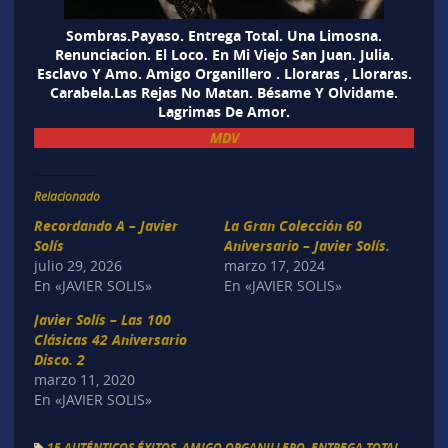
Sombras.Payaso. Entrega Total. Una Limosna.
Renunciacion. El Loco. En Mi Viejo San Juan. Julia.
Esclavo Y Amo. Amigo Organillero . Lloraras , Lloraras.
Carabela.Las Rejas No Matan. Bésame Y Olvidame.
Lagrimas De Amor.
MDV
Relacionado
Recordando A – Javier
La Gran Colección 60
Solís
Aniversario – Javier Solís.
julio 29, 2026
marzo 17, 2024
En «JAVIER SOLIS»
En «JAVIER SOLIS»
Javier Solís – Las 100
Clásicas 42 Aniversario
Disco. 2
marzo 11, 2020
En «JAVIER SOLIS»
15 AUTÉNTICOS ÉXITOS
,
AMIGO ORGANILLERO
,
ENTREGA TOTAL
,