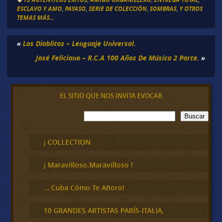
ESCLAVO Y AMO
,
PAYASO
,
SERIE DE COLECCIÓN
,
SOMBRAS
,
Y OTROS
TEMAS MÁS...
«
Los Diablitos – Lenguaje Universal.
José Feliciano – R.C.A 100 Años De Música 2 Parte.
»
EL SITIO QUE NOS INVITA EVOCAR
B
Buscar
u
s
c
¡ COLLECTION
a
r
¡ Maravilloso,Maravilloso !
… Cuba Cómo Te Añoro!
10 GRANDES ARTISTAS PARÍS-ITALIA,