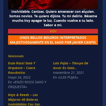
Inolvidable. Cenizas. Quiero amanecer con alquien.
Somos novios. Te quiero dijiste. Tu mi delirio. Bésame
mucho.Voy apagar la luz. Cuando vuelva a tu lado.
Sabor a mi.
MDV
UNOS BELLOS BOLEROS INTERPRETADOS
MAJESTUOSAMENTE EN EL SAXO POR JAVIER CANTO.
Relacionado
Enzo Rossi Saxo Y
Luis Pujas – Tiempo De
Orquesta – Cuore
Amar En Saxo…
Romántico.
noviembre 21, 2021
mayo 24, 2022
En «LUIS PUJAS»
En «ENZO ROSSI SAXO Y
ORQUESTA»
Keys & Reeds – Los
Mejores 40 Boleros
Inolvidables Con Sax .