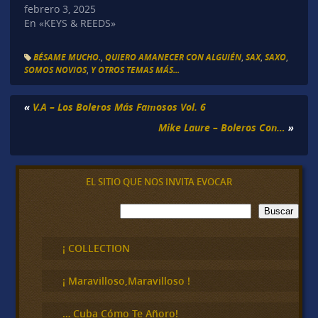
febrero 3, 2025
En «KEYS & REEDS»
BÉSAME MUCHO.
,
QUIERO AMANECER CON ALGUIÉN
,
SAX
,
SAXO
,
SOMOS NOVIOS
,
Y OTROS TEMAS MÁS...
«
V.A – Los Boleros Más Famosos Vol. 6
Mike Laure – Boleros Con…
»
EL SITIO QUE NOS INVITA EVOCAR
B
Buscar
u
s
c
¡ COLLECTION
a
r
¡ Maravilloso,Maravilloso !
… Cuba Cómo Te Añoro!