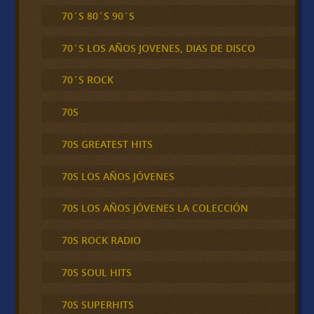
70´S 80´S 90´S
70´S LOS AÑOS JOVENES, DIAS DE DISCO
70´S ROCK
70S
70S GREATEST HITS
70S LOS AÑOS JÓVENES
70S LOS AÑOS JÓVENES LA COLECCIÓN
70S ROCK RADIO
70S SOUL HITS
70S SUPERHITS