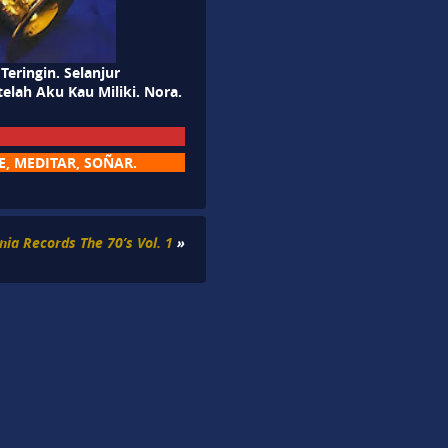
eringin. Selanjur
elah Aku Kau Miliki. Nora.
, MEDITAR, SOÑAR.
nia Records The 70’s Vol. 1
»