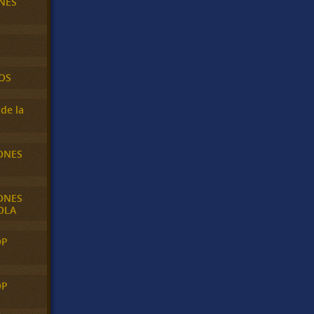
NES
OS
de la
ONES
ONES
OLA
OP
OP