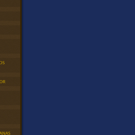
OS
MOR
BANAS