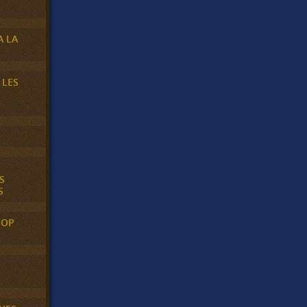
A LA
 LES
S
S
POP