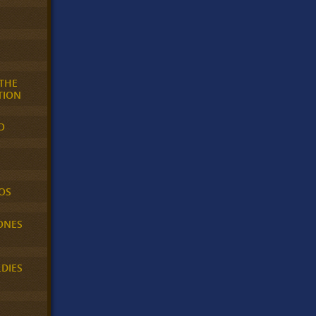
 THE
TION
O
OS
ONES
LDIES