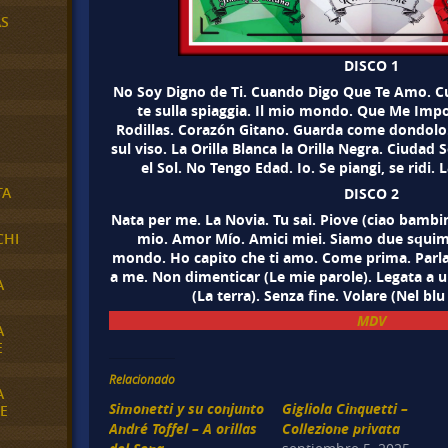
AS
DISCO 1
No Soy Digno de Ti. Cuando Digo Que Te Amo. Cu
te sulla spiaggia. Il mio mondo. Que Me Imp
Rodillas. Corazón Gitano. Guarda come dondolo
sul viso. La Orilla Blanca la Orilla Negra. Ciudad 
el Sol. No Tengo Edad. Io. Se piangi, se ridi.
TA
DISCO 2
Nata per me. La Novia. Tu sai. Piove (ciao bambi
mio. Amor Mío. Amici miei. Siamo due squime
CHI
mondo. Ho capito che ti amo. Come prima. Parla
a me. Non dimenticar (Le mie parole). Legata a u
A
(La terra). Senza fine. Volare (Nel blu
MDV
A
E
Relacionado
A
Simonetti y su conjunto
Gigliola Cinquetti –
E
André Toffel – A orillas
Collezione privata