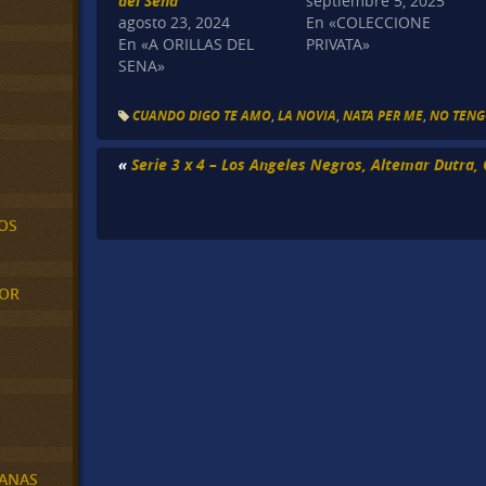
del Sena
septiembre 5, 2025
agosto 23, 2024
En «COLECCIONE
En «A ORILLAS DEL
PRIVATA»
SENA»
CUANDO DIGO TE AMO
,
LA NOVIA
,
NATA PER ME
,
NO TENG
«
Serie 3 x 4 – Los Angeles Negros, Altemar Dutra, 
OS
MOR
BANAS