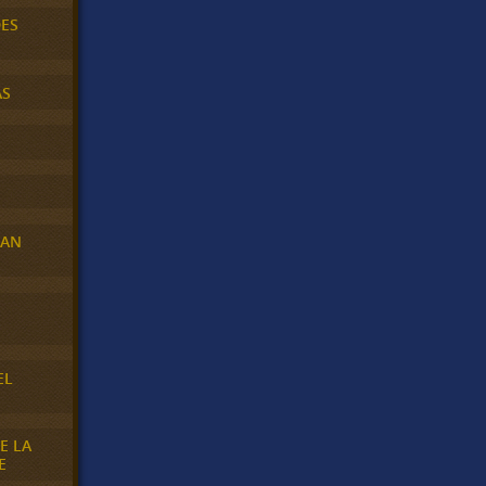
DES
AS
RAN
E
EL
E LA
E