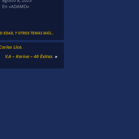
agosto 8, 2025
En «ADAMO»
O EDAD
,
Y OTROS TEMAS MÁS...
Carlos Lico.
V.A – Karina – 40 Éxitos.
»