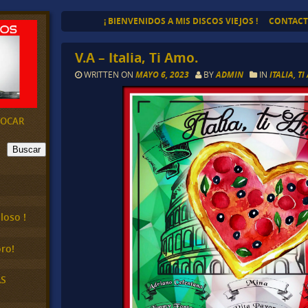
¡ BIENVENIDOS A MIS DISCOS VIEJOS !
CONTAC
V.A – Italia, Ti Amo.
WRITTEN ON
MAYO 6, 2023
BY
ADMIN
IN
ITALIA, T
EVOCAR
Buscar
loso !
ro!
AS