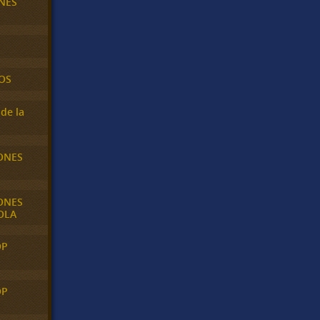
NES
OS
de la
ONES
ONES
OLA
OP
OP