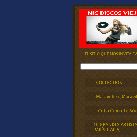
EL SITIO QUE NOS INVITA 
B
u
s
c
¡ COLLECTION
a
r
¡ Maravilloso,Maravil
… Cuba Cómo Te Año
10 GRANDES ARTIST
PARÍS-ITALIA,