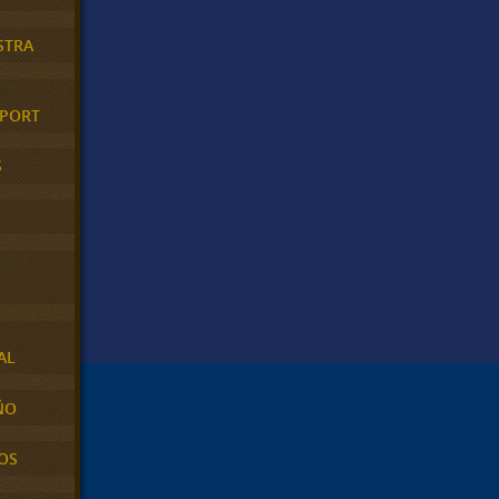
STRA
XPORT
S
AL
ÑO
OS