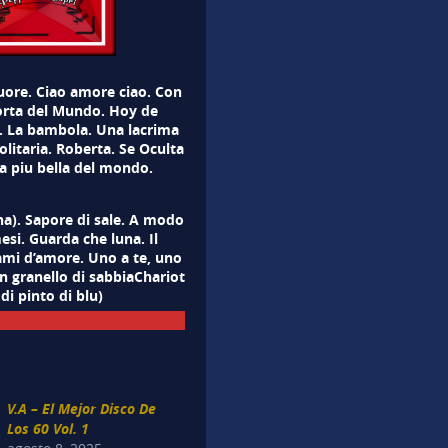
ore. Ciao amore ciao. Con
orta del Mundo. Hoy de
. La bambola. Una lacrima
Solitaria. Roberta. Se Oculta
 La piu bella del mondo.
na). Sapore di sale. A modo
si. Guarda che luna. Il
mi d’amore. Uno a te, uno
n granello di sabbiaChariot
 di pinto di blu)
V.A – El Mejor Disco De
Los 60 Vol. 1