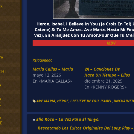
AS
Heroe. Isabel. I Believe In You (Je Crois En To
Catene).Si Tu Me Amas. Ave Maria. Hasta Mi Final
Vez). En Aranjuez Con Tu Amor.Pour Que Tu M’ai
MDV
TA
Relacionado
Maria Callas – María
VA – Canciones De
CHI
mayo 12, 2026
Hace Un Tiempo – Ellos
En «MARIA CALLAS»
diciembre 21, 2025
A
En «KENNY ROGERS»
A
AVE MARIA
,
HEROE
,
I BELIEVE IN YOU
,
ISABEL
,
UNCHAINED
E
A
«
Elio Roca – La Voz Para El Tango.
E
Rescatando Los Éxitos Originales Del Long Play –