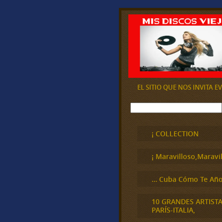
EL SITIO QUE NOS INVITA 
B
u
s
c
¡ COLLECTION
a
r
¡ Maravilloso,Maravil
… Cuba Cómo Te Año
10 GRANDES ARTIST
PARÍS-ITALIA,