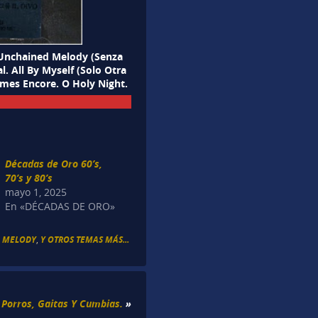
i).Unchained Melody (Senza
. All By Myself (Solo Otra
mes Encore. O Holy Night.
Décadas de Oro 60’s,
70’s y 80’s
mayo 1, 2025
En «DÉCADAS DE ORO»
 MELODY
,
Y OTROS TEMAS MÁS...
 Porros, Gaitas Y Cumbias.
»