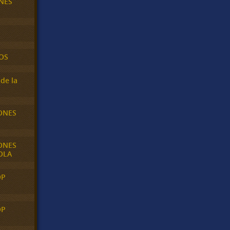
NES
OS
de la
ONES
ONES
OLA
OP
OP