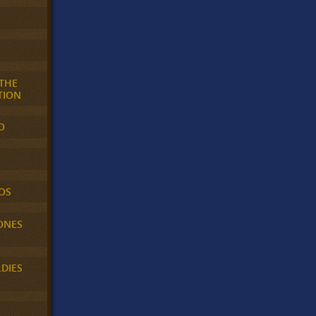
 THE
TION
O
OS
ONES
LDIES