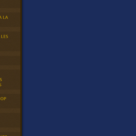
A LA
 LES
S
S
POP