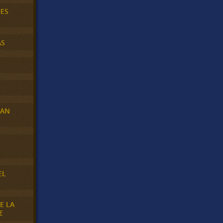
DES
AS
RAN
E
EL
E LA
E