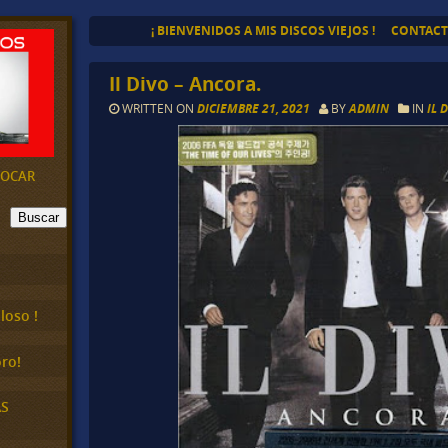
¡ BIENVENIDOS A MIS DISCOS VIEJOS !
CONTAC
Il Divo – Ancora.
WRITTEN ON
DICIEMBRE 21, 2021
BY
ADMIN
IN
IL 
EVOCAR
Buscar
loso !
ro!
AS