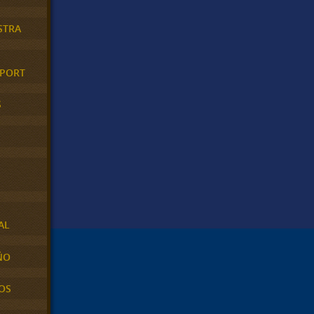
STRA
XPORT
S
AL
ÑO
OS