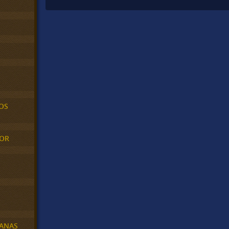
OS
MOR
BANAS