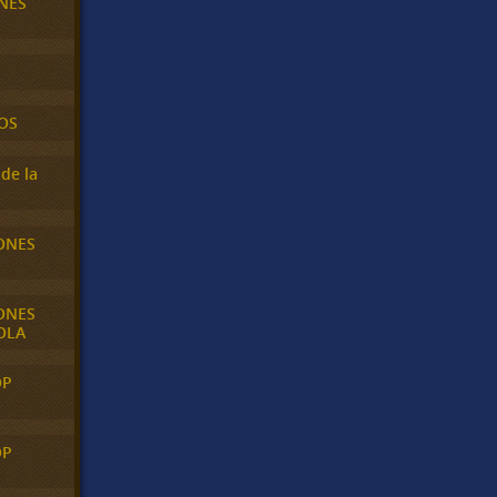
NES
OS
de la
ONES
ONES
OLA
OP
OP