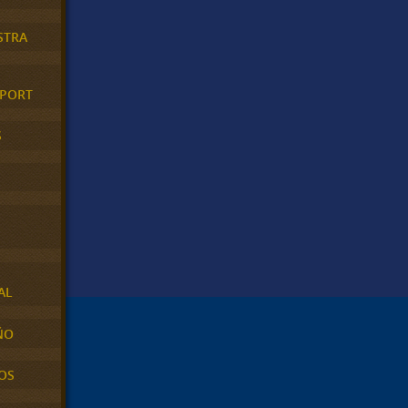
STRA
XPORT
S
AL
ÑO
OS