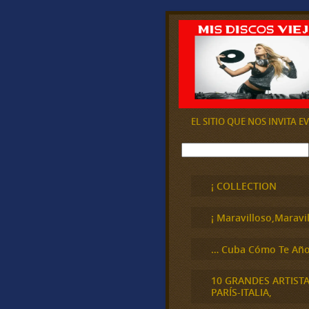
EL SITIO QUE NOS INVITA 
B
u
s
c
¡ COLLECTION
a
r
¡ Maravilloso,Maravil
… Cuba Cómo Te Año
10 GRANDES ARTIST
PARÍS-ITALIA,