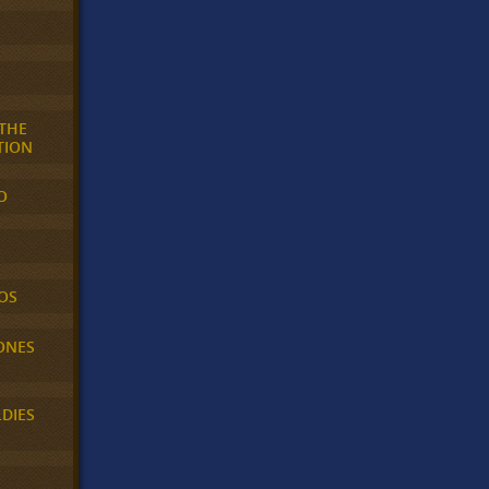
 THE
TION
O
OS
ONES
LDIES