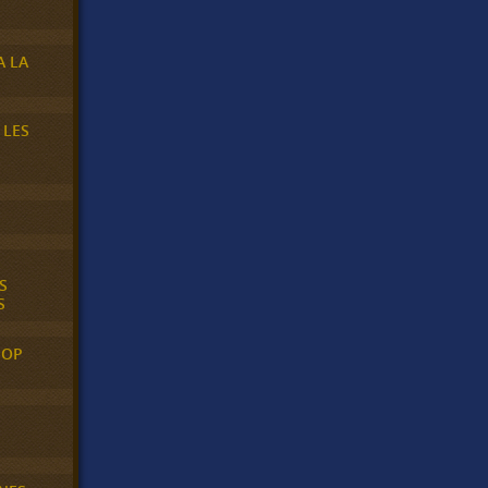
A LA
 LES
S
S
POP