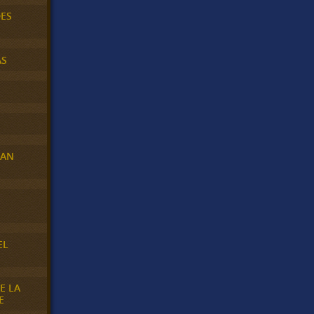
DES
AS
RAN
E
EL
E LA
E