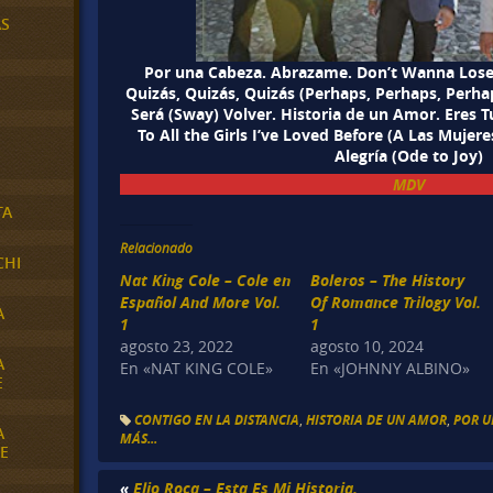
AS
Por una Cabeza. Abrazame. Don’t Wanna Lose 
Quizás, Quizás, Quizás (Perhaps, Perhaps, Perh
Será (Sway) Volver. Historia de un Amor. Eres Tu
To All the Girls I’ve Loved Before (A Las Muje
Alegría (Ode to Joy)
MDV
TA
Relacionado
CHI
Nat King Cole – Cole en
Boleros – The History
Español And More Vol.
Of Romance Trilogy Vol.
A
1
1
agosto 23, 2022
agosto 10, 2024
A
En «NAT KING COLE»
En «JOHNNY ALBINO»
E
CONTIGO EN LA DISTANCIA
,
HISTORIA DE UN AMOR
,
POR U
A
MÁS...
E
«
Elio Roca – Esta Es Mi Historia.