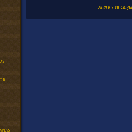
André Y Su Conju
OS
MOR
BANAS