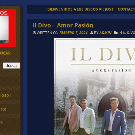
¡ BIENVENIDOS A MIS DISCOS VIEJOS !
CONTAC
Il Divo – Amor Pasión
WRITTEN ON
FEBRERO 7, 2024
BY
ADMIN
IN
IL DIV
EVOCAR
Buscar
loso !
ro!
AS