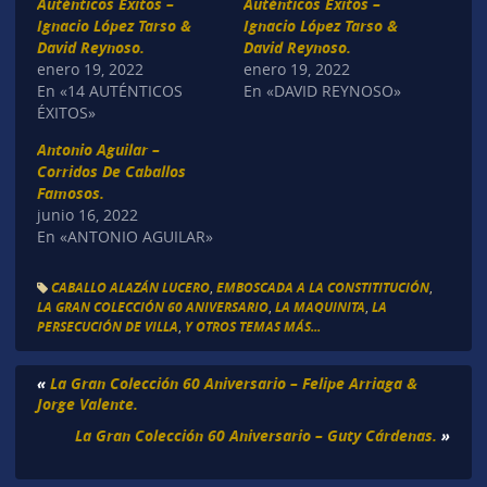
Auténticos Éxitos –
Auténticos Éxitos –
Ignacio López Tarso &
Ignacio López Tarso &
David Reynoso.
David Reynoso.
enero 19, 2022
enero 19, 2022
En «14 AUTÉNTICOS
En «DAVID REYNOSO»
ÉXITOS»
Antonio Aguilar –
Corridos De Caballos
Famosos.
junio 16, 2022
En «ANTONIO AGUILAR»
CABALLO ALAZÁN LUCERO
,
EMBOSCADA A LA CONSTITITUCIÓN
,
LA GRAN COLECCIÓN 60 ANIVERSARIO
,
LA MAQUINITA
,
LA
PERSECUCIÓN DE VILLA
,
Y OTROS TEMAS MÁS...
«
La Gran Colección 60 Aniversario – Felipe Arriaga &
Jorge Valente.
La Gran Colección 60 Aniversario – Guty Cárdenas.
»