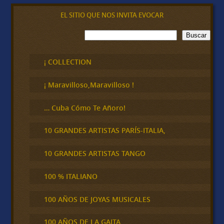
EL SITIO QUE NOS INVITA EVOCAR
B
Buscar
u
s
c
¡ COLLECTION
a
r
¡ Maravilloso,Maravilloso !
… Cuba Cómo Te Añoro!
10 GRANDES ARTISTAS PARÍS-ITALIA,
10 GRANDES ARTISTAS TANGO
100 % ITALIANO
100 AÑOS DE JOYAS MUSICALES
100 AÑOS DE LA GAITA