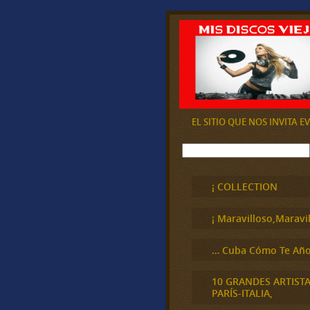
EL SITIO QUE NOS INVITA 
B
u
s
c
¡ COLLECTION
a
r
¡ Maravilloso,Maravil
… Cuba Cómo Te Año
10 GRANDES ARTIST
PARÍS-ITALIA,