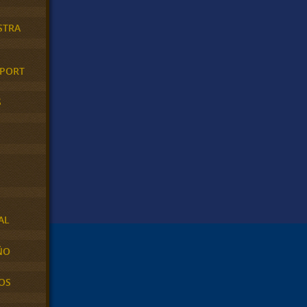
STRA
XPORT
S
AL
ÑO
OS