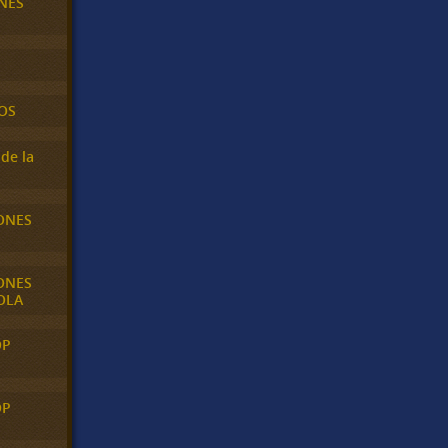
NES
OS
de la
ONES
ONES
OLA
OP
OP