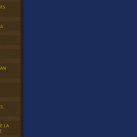
DES
AS
RAN
E
EL
E LA
E