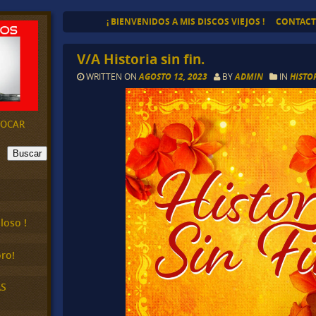
¡ BIENVENIDOS A MIS DISCOS VIEJOS !
CONTAC
V/A Historia sin fin.
WRITTEN ON
AGOSTO 12, 2023
BY
ADMIN
IN
HISTOR
EVOCAR
Buscar
loso !
ro!
AS