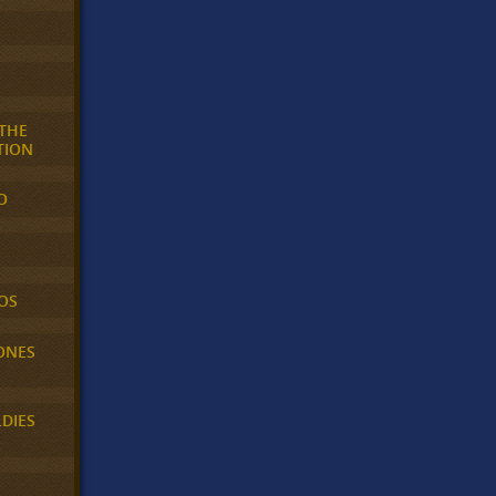
 THE
TION
O
OS
ONES
LDIES