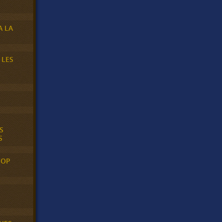
A LA
 LES
S
S
POP