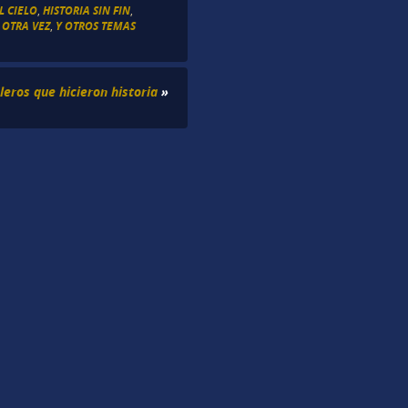
L CIELO
,
HISTORIA SIN FIN
,
OTRA VEZ
,
Y OTROS TEMAS
leros que hicieron historia
»