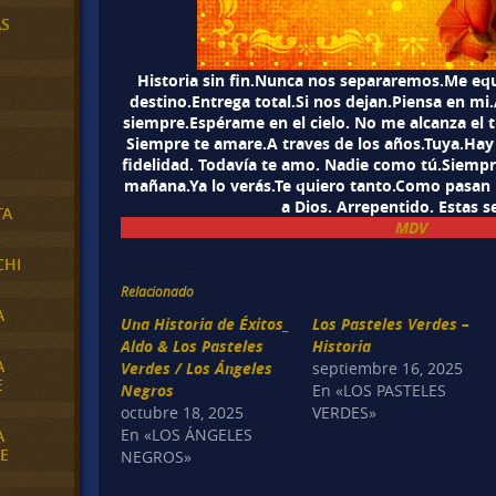
AS
Historia sin fin.Nunca nos separaremos.Me equ
destino.Entrega total.Si nos dejan.Piensa en mi
siempre.Espérame en el cielo. No me alcanza el 
Siempre te amare.A traves de los años.Tuya.Hay 
fidelidad. Todavía te amo. Nadie como tú.Siempr
mañana.Ya lo verás.Te quiero tanto.Como pasan l
a Dios. Arrepentido. Estas s
TA
MDV
CHI
Relacionado
A
Una Historia de Éxitos_
Los Pasteles Verdes –
Aldo & Los Pasteles
Historia
A
Verdes / Los Ángeles
septiembre 16, 2025
E
Negros
En «LOS PASTELES
octubre 18, 2025
VERDES»
En «LOS ÁNGELES
A
E
NEGROS»