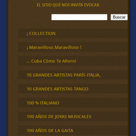
EL SITIO QUE NOS INVITA EVOCAR
B
Buscar
u
s
c
¡ COLLECTION
a
r
¡ Maravilloso,Maravilloso !
… Cuba Cómo Te Añoro!
10 GRANDES ARTISTAS PARÍS-ITALIA,
10 GRANDES ARTISTAS TANGO
100 % ITALIANO
100 AÑOS DE JOYAS MUSICALES
100 AÑOS DE LA GAITA