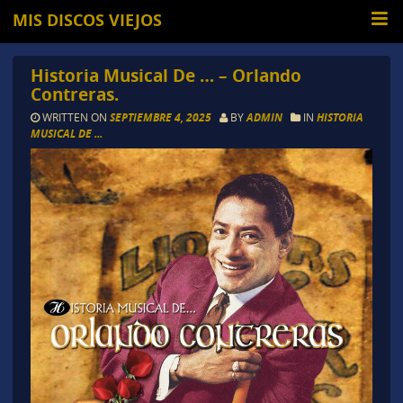
MIS DISCOS VIEJOS
Historia Musical De … – Orlando
Contreras.
WRITTEN ON
SEPTIEMBRE 4, 2025
BY
ADMIN
IN
HISTORIA
MUSICAL DE ...