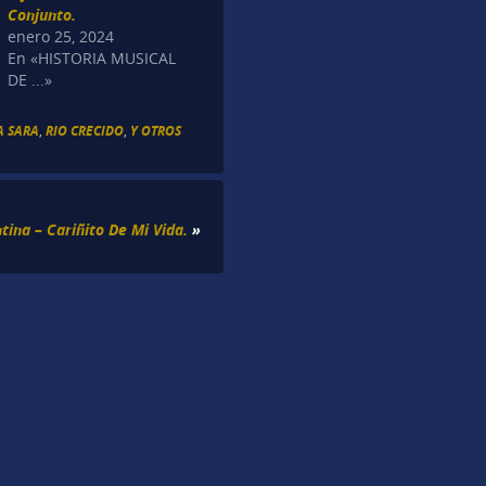
Conjunto.
enero 25, 2024
En «HISTORIA MUSICAL
DE ...»
A SARA
,
RIO CRECIDO
,
Y OTROS
tina – Cariñito De Mi Vida.
»