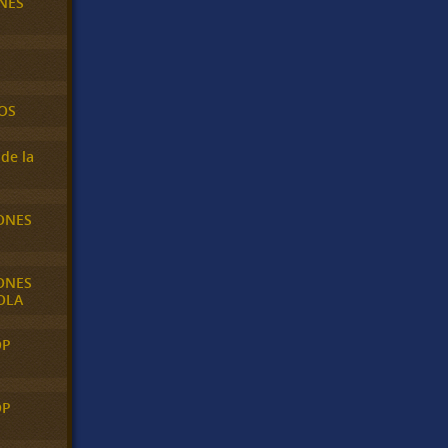
NES
OS
de la
ONES
ONES
OLA
OP
OP