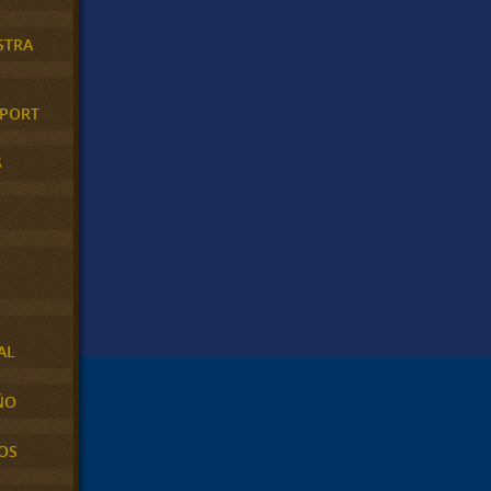
STRA
XPORT
S
AL
ÑO
OS