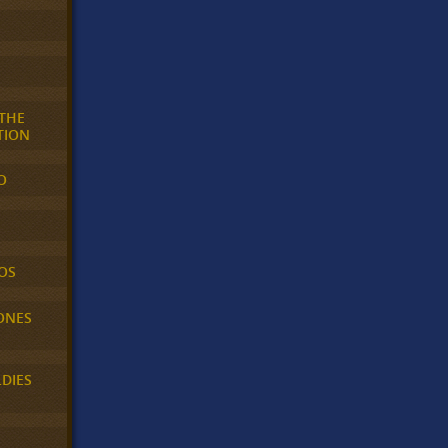
 THE
TION
O
OS
ONES
LDIES