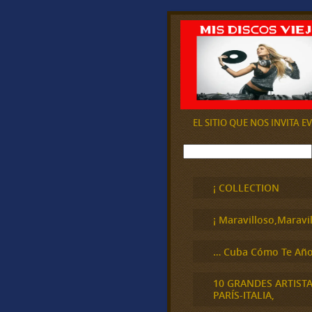
EL SITIO QUE NOS INVITA 
B
u
s
c
¡ COLLECTION
a
r
¡ Maravilloso,Maravil
… Cuba Cómo Te Año
10 GRANDES ARTIST
PARÍS-ITALIA,