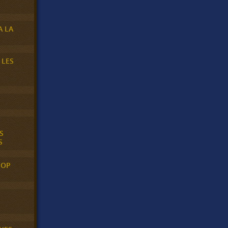
A LA
 LES
S
S
POP