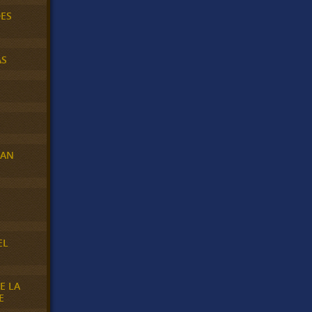
DES
AS
RAN
E
EL
E LA
E