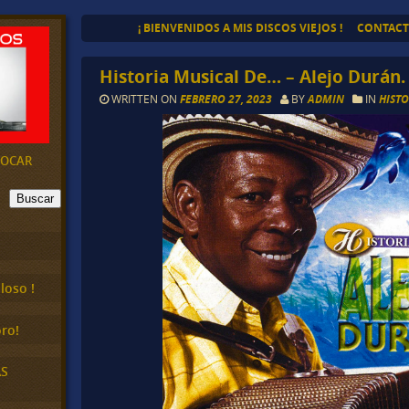
¡ BIENVENIDOS A MIS DISCOS VIEJOS !
CONTAC
Historia Musical De… – Alejo Durán.
WRITTEN ON
FEBRERO 27, 2023
BY
ADMIN
IN
HISTO
EVOCAR
Buscar
loso !
ro!
AS