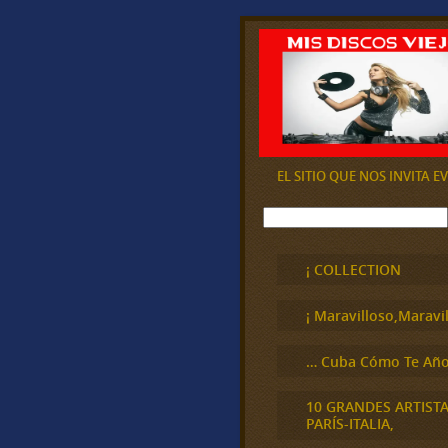
EL SITIO QUE NOS INVITA 
B
u
s
c
¡ COLLECTION
a
r
¡ Maravilloso,Maravil
… Cuba Cómo Te Año
10 GRANDES ARTIST
PARÍS-ITALIA,