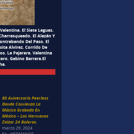
Valentina. El Siete Leguas.
 Charrasqueado. El Alazán Y
 Contrabando Del Paso. El
ita Alvirez. Corrido De
s. La Pajarera. Valentina
tero. Gabino Barrera.El
ha.
80 Aniversario Peerless
Donde Comienza La
Música Grabada En
México – Los Hermanos
Zaizar 24 Boleros.
marzo 29, 2024
En «HERMANOS