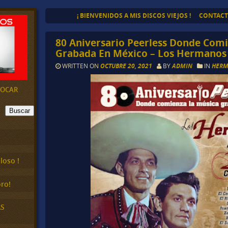
¡ BIENVENIDOS A MIS DISCOS VIEJOS !
CONTAC
80 Aniversario Peerless Donde Com
Grabada En México – Los Hermanos Z
WRITTEN ON
OCTUBRE 20, 2021
BY
ADMIN
IN
HERM
EVOCAR
Buscar
loso !
ro!
AS