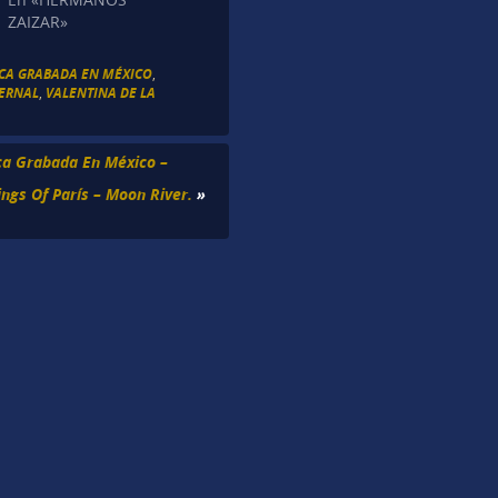
ZAIZAR»
ICA GRABADA EN MÉXICO
,
BERNAL
,
VALENTINA DE LA
ca Grabada En México –
ings Of París – Moon River.
»