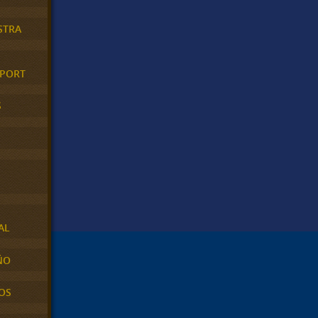
STRA
XPORT
S
AL
ÑO
OS