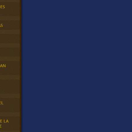
DES
AS
RAN
E
EL
E LA
E