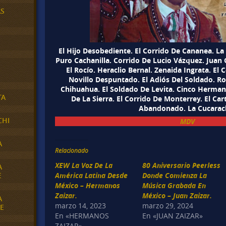
AS
El Hijo Desobediente. El Corrido De Cananea. La 
Puro Cachanilla. Corrido De Lucio Vázquez. Juan
El Rocío. Heraclio Bernal. Zenaida Ingrata. El
Novillo Despuntado. El Adiós Del Soldado. Ros
Chihuahua. El Soldado De Levita. Cinco Hermano
TA
De La Sierra. El Corrido De Monterrey. El Car
Abandonado. La Cucarac
CHI
MDV
A
Relacionado
XEW La Voz De La
80 Aniversario Peerless
A
E
América Latina Desde
Donde Comienza La
México – Hermanos
Música Grabada En
Zaizar.
México – Juan Zaizar.
A
marzo 14, 2023
marzo 29, 2024
E
En «HERMANOS
En «JUAN ZAIZAR»
ZAIZAR»