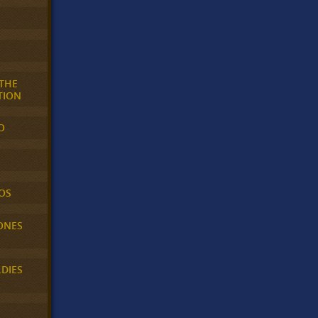
 THE
TION
O
OS
ONES
LDIES