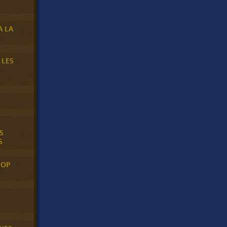
A LA
 LES
S
S
POP