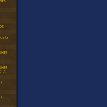
NES
OS
de la
ONES
ONES
OLA
OP
OP