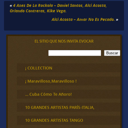
«
4 Ases De La Rockola – Daniel Santos, Alci Acosta,
Orlando Contreras, Kike Vega.
Alci Acosta – Amar No Es Pecado.
»
EL SITIO QUE NOS INVITA EVOCAR
B
Buscar
u
s
c
¡ COLLECTION
a
r
¡ Maravilloso,Maravilloso !
… Cuba Cómo Te Añoro!
10 GRANDES ARTISTAS PARÍS-ITALIA,
10 GRANDES ARTISTAS TANGO