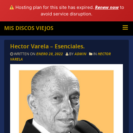
Renew now
Hosting plan for this site has expired.
to
avoid service disruption.
MIS DISCOS VIEJOS
Hector Varela – Esenciales.
WRITTEN ON
ENERO 28, 2022
BY
ADMIN
IN
HECTOR
VARELA