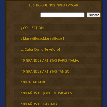
EL SITIO QUE NOS INVITA EVOCAR
B
Buscar
u
s
c
¡ COLLECTION
a
r
¡ Maravilloso,Maravilloso !
… Cuba Cómo Te Añoro!
10 GRANDES ARTISTAS PARÍS-ITALIA,
10 GRANDES ARTISTAS TANGO
100 % ITALIANO
100 AÑOS DE JOYAS MUSICALES
100 AÑOS DE LA GAITA