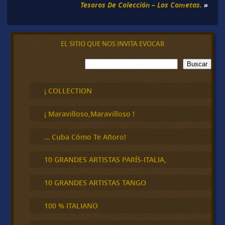
Tesoros De Colección – Los Cometas.
»
EL SITIO QUE NOS INVITA EVOCAR
B
Buscar
u
s
c
¡ COLLECTION
a
r
¡ Maravilloso,Maravilloso !
… Cuba Cómo Te Añoro!
10 GRANDES ARTISTAS PARÍS-ITALIA,
10 GRANDES ARTISTAS TANGO
100 % ITALIANO