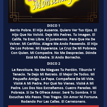
DISCO 1
Barrio Pobre. El Hijo Ausente. Quiero Ver Tus Ojos. El
Hijo Que No Volvió. Deje Mis Padres. Tu Imagen. El
Califa. Ya Eres Libre. El Juramento. Para Que He De
Volver. Mi Cariñito. Alegre Me Ando Paseando. El Hijo
De Los Pobres. Mi Esperanza. La Cruz De Mi Pobreza.
Con Quien. Mi Compadre. No Me Desprecies. Dónde
Está Mi Madre. Si Ando Borracho.
DISCO 2
La Revoltura. No Me Niegues Tu Perdón. Tiburcio Y
Tanacio. Te Dejo Mi Retrato. El Mejor De Todos. Mi
Pequeño Amigo. La Papa. Compañera De Mi Vida.
Visité A Mi Padre. Por Qué No Vienes. Visité A Mi
Padre. Los Dos Nos Extrañamos. Cuatro Paredes. Mi
Pobreza. Si Se Te Ofrece Amor. Seré Tu Sombra. Y Si
Escuchas Mis Pasos. Tres Tragos. Sin Amor Ni Fortuna.
Rodando Por Las Calles. El Carretonero.