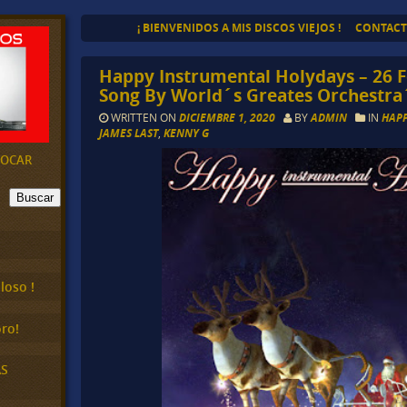
¡ BIENVENIDOS A MIS DISCOS VIEJOS !
CONTAC
Happy Instrumental Holydays – 26 F
Song By World´s Greates Orchestra
WRITTEN ON
DICIEMBRE 1, 2020
BY
ADMIN
IN
HAPP
JAMES LAST
,
KENNY G
EVOCAR
Buscar
loso !
ro!
AS