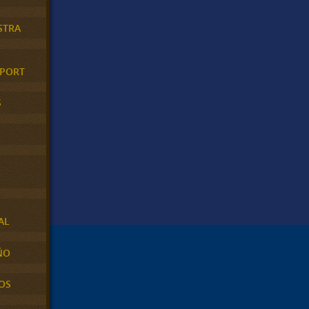
STRA
XPORT
S
AL
ÑO
OS