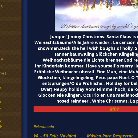
AS
Jumpin’ Jiminy Christmas. Santa Claus i
Weinachtsbaume/Alle Jahre wieder.. La canción d
snowman.Deck the hall with boughs of holly. Sil
Tannenbaum/Kling Glöckchen Klingeling.
TA
Weihnachtsbäume die Lichte brennenGod re
Ihr Kinderlein kommet. Have yourself a merry litt
Fröhliche Weihnacht überall. Eine Muh, eine Mu
CHI
Glöckchen, klingelingeling, Petit papa Noel. O 
entsprungen/O du Fröhliche.. Holiday for be
A
Over).Happy holiday Vom Himmel hoch, da ko
Glocken Nie Klingen. Ocurrio en una medianoch
nosed reindeer.. White Christmas. La 
A
E
MDV
A
E
Relacionado
VA – 50 Feliz Navidad
Música Para Despertar