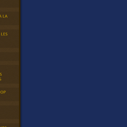
A LA
 LES
S
S
POP