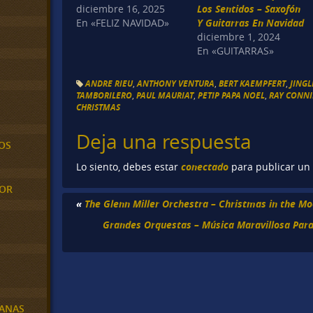
diciembre 16, 2025
Los Sentidos – Saxofón
En «FELIZ NAVIDAD»
Y Guitarras En Navidad
diciembre 1, 2024
En «GUITARRAS»
ANDRE RIEU
,
ANTHONY VENTURA
,
BERT KAEMPFERT
,
JINGL
TAMBORILERO
,
PAUL MAURIAT
,
PETIP PAPA NOEL
,
RAY CONNI
CHRISTMAS
Deja una respuesta
OS
conectado
Lo siento, debes estar
para publicar un
MOR
«
The Glenn Miller Orchestra – Christmas in the Mo
Grandes Orquestas – Música Maravillosa Para
BANAS