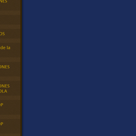
NES
OS
de la
ONES
ONES
OLA
OP
OP