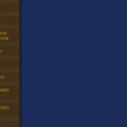
 THE
TION
O
OS
ONES
LDIES