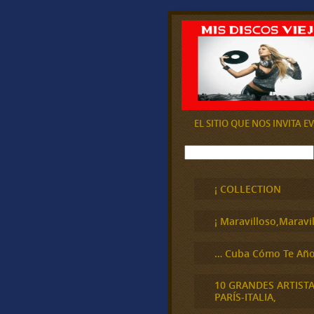
EL SITIO QUE NOS INVITA 
B
u
s
c
¡ COLLECTION
a
r
¡ Maravilloso,Maravil
… Cuba Cómo Te Año
10 GRANDES ARTIST
PARÍS-ITALIA,