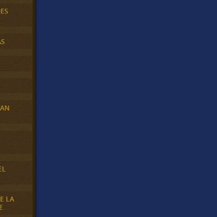
DES
AS
RAN
E
EL
E LA
E