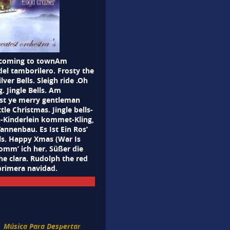
s coming to townAm
el tamborilero. Frosty the
ver Bells. Sleigh ride .Oh
 Jingle Bells. Am
st ye merry gentleman
le Christmas. Jingle bells-
h-Kinderlein kommet-Kling,
Tannenbau. Es Ist Ein Ros’
lls. Happy Xmas (War Is
mm’ ich her. Süßer die
e clara. Rudolph the red
primera navidad.
Música Para Despertar