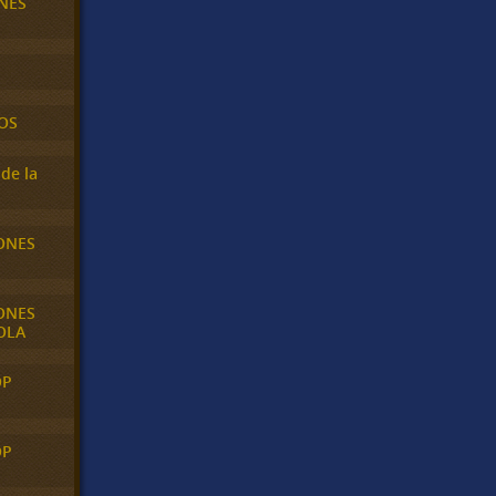
NES
OS
de la
ONES
ONES
OLA
OP
OP