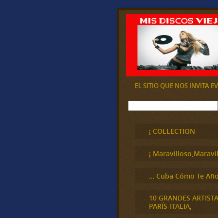
EL SITIO QUE NOS INVITA 
B
u
s
c
¡ COLLECTION
a
r
¡ Maravilloso,Maravil
… Cuba Cómo Te Año
10 GRANDES ARTIST
PARÍS-ITALIA,