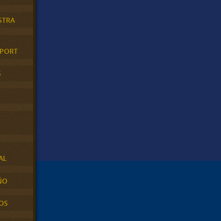
STRA
XPORT
S
AL
ÑO
OS