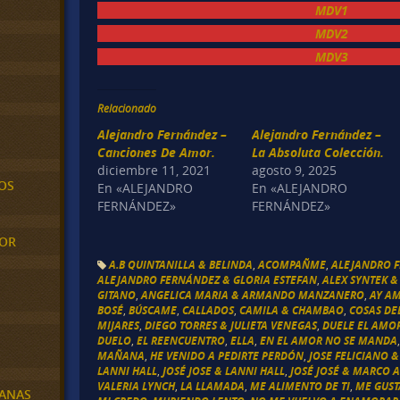
MDV1
MDV2
MDV3
Relacionado
Alejandro Fernández –
Alejandro Fernández –
Canciones De Amor.
La Absoluta Colección.
diciembre 11, 2021
agosto 9, 2025
OS
En «ALEJANDRO
En «ALEJANDRO
FERNÁNDEZ»
FERNÁNDEZ»
MOR
A.B QUINTANILLA & BELINDA
,
ACOMPAÑME
,
ALEJANDRO 
ALEJANDRO FERNÁNDEZ & GLORIA ESTEFAN
,
ALEX SYNTEK &
GITANO
,
ANGELICA MARIA & ARMANDO MANZANERO
,
AY A
BOSÉ
,
BÚSCAME
,
CALLADOS
,
CAMILA & CHAMBAO
,
COSAS DE
MIJARES
,
DIEGO TORRES & JULIETA VENEGAS
,
DUELE EL AMO
DUELO
,
EL REENCUENTRO
,
ELLA
,
EN EL AMOR NO SE MANDA
MAÑANA
,
HE VENIDO A PEDIRTE PERDÓN
,
JOSE FELICIANO &
LANNI HALL
,
JOSÉ JOSE & LANNI HALL
,
JOSÉ JOSÉ & MARCO 
VALERIA LYNCH
,
LA LLAMADA
,
ME ALIMENTO DE TI
,
ME GUST
BANAS