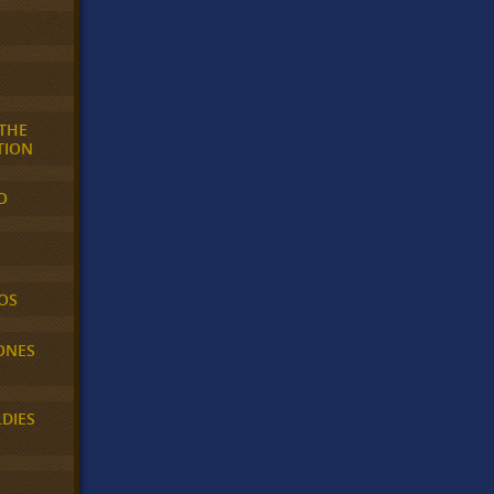
 THE
TION
O
OS
ONES
LDIES