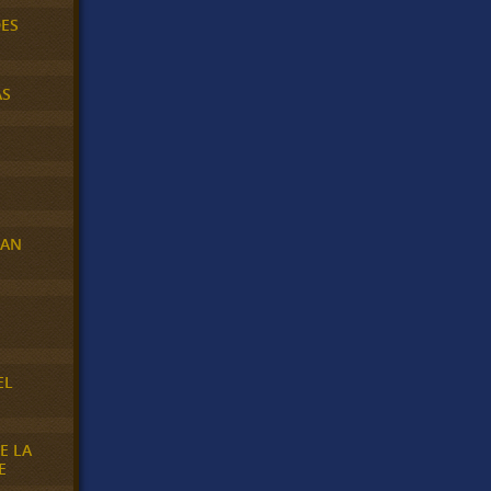
DES
AS
RAN
E
EL
E LA
E