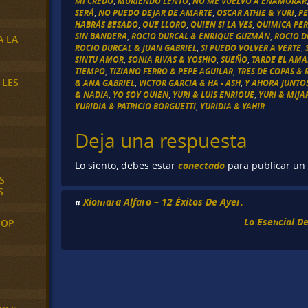
MI CREDO
,
MURIENDO LENTO
,
NO ME VUELVO A ENAMORAR
SERÁ
,
NO PUEDO DEJAR DE AMARTE
,
OSCAR ATHIE & YURI
,
P
HABRÁS BESADO
,
QUE LLORO
,
QUIEN SI LA VES
,
QUIMICA PER
SIN BANDERA
,
ROCIO DURCAL & ENRIQUE GUZMÁN
,
ROCIO D
A LA
ROCIO DURCAL & JUAN GABRIEL
,
SI PUEDO VOLVER A VERTE
,
SINTU AMOR
,
SONIA RIVAS & YOSHIO
,
SUEÑO
,
TARDE EL AMA
TIEMPO
,
TIZIANO FERRO & PEPE AGUILAR
,
TRES DE COPAS & 
 LES
& ANA GABRIEL
,
VICTOR GARCIA & HA - ASH
,
Y AHORA JUNTO
& NADIA
,
YO SOY QUIEN
,
YURI & LUIS ENRIQUE
,
YURI & MIJA
YURIDIA & PATRICIO BORGUETTI
,
YURIDIA & YAHIR
Deja una respuesta
conectado
Lo siento, debes estar
para publicar un
S
S
«
Xiomara Alfaro – 12 Éxitos De Ayer.
Lo Esencial D
POP