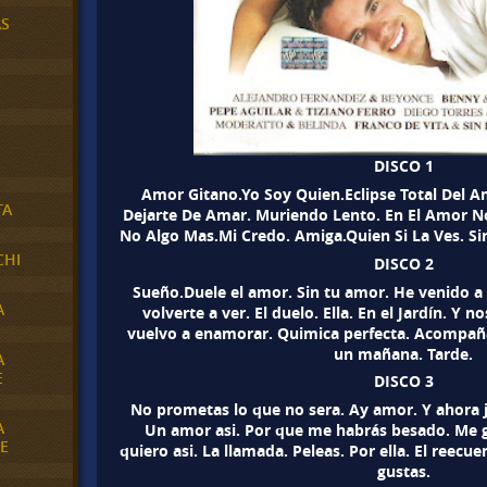
AS
DISCO 1
Amor Gitano.Yo Soy Quien.Eclipse Total Del A
TA
Dejarte De Amar. Muriendo Lento. En El Amor No
No Algo Mas.Mi Credo. Amiga.Quien Si La Ves. Si
CHI
DISCO 2
Sueño.Duele el amor. Sin tu amor. He venido a
A
volverte a ver. El duelo. Ella. En el Jardín. Y 
vuelvo a enamorar. Quimica perfecta. Acompañ
un mañana. Tarde.
A
E
DISCO 3
No prometas lo que no sera. Ay amor. Y ahora j
A
Un amor asi. Por que me habrás besado. Me g
E
quiero asi. La llamada. Peleas. Por ella. El reec
gustas.