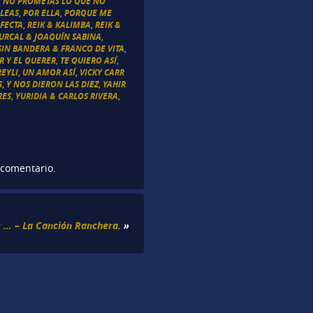
,
NO PROMETAS LO QUE NO
ELEAS
,
POR ELLA
,
PORQUE ME
FECTA
,
REIK & KALIMBA
,
REIK &
URCAL & JOAQUÍN SABINA
,
SIN BANDERA & FRANCO DE VITA
,
R Y EL QUERER
,
TE QUIERO ASÍ
,
REYLI
,
UN AMOR ASÍ
,
VICKY CARR
S
,
Y NOS DIERON LAS DIEZ
,
YAHIR
RES
,
YURIDIA & CARLOS RIVERA
,
 comentario.
e … – La Canción Ranchera.
»