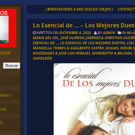
¡ BIENVENIDOS A MIS DISCOS VIEJOS !
CONTAC
Lo Esencial de … – Los Mejores Duet
WRITTEN ON
DICIEMBRE 4, 2022
BY
ADMIN
IN
HA-A
MARIA DEL SOL
,
JOSÉ ALFREDO JIMÉNEZ & CHRISTIAN CASTR
ESENCIAL DE ...
,
LO ESENCIAL DE LOS MEJORES DUETOS
,
LUIS
MANOELLA TORRES & GUALBERTO CASTRO
,
MIGUEL INZUZA 
EVOCAR
MOCEDADES & JOSÉ LUIS PERALES
,
MODERATTO & BELINDA
,
NAPOLEÓN
Buscar
loso !
ro!
AS