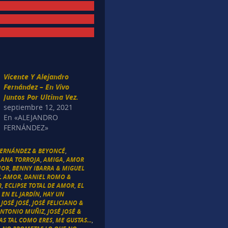
Vicente Y Alejandro
Fernández – En Vivo
Juntos Por Ultima Vez.
septiembre 12, 2021
En «ALEJANDRO
FERNÁNDEZ»
FERNÁNDEZ & BEYONCÉ
,
 ANA TORROJA
,
AMIGA
,
AMOR
MOR
,
BENNY IBARRA & MIGUEL
L AMOR
,
DANIEL ROMO &
R
,
ECLIPSE TOTAL DE AMOR
,
EL
,
EN EL JARDÍN
,
HAY UN
 JOSÉ JOSÉ
,
JOSÉ FELICIANO &
ANTONIO MUÑIZ
,
JOSÉ JOSÉ &
AS TAL COMO ERES
,
ME GUSTAS...
,