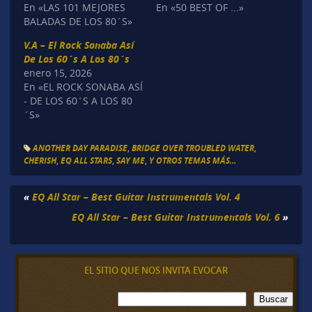
En «LAS 101 MEJORES
En «50 BEST OF ...»
BALADAS DE LOS 80´S»
V.A – El Rock Sonaba Así
De Los 60´s A Los 80´s
enero 15, 2026
En «EL ROCK SONABA ASÍ
- DE LOS 60´S A LOS 80
´S»
ANOTHER DAY PARADISE
,
BRIDGE OVER TROUBLED WATER
,
CHERISH
,
EQ ALL STARS
,
SAY ME
,
Y OTROS TEMAS MÁS...
«
EQ All Star – Best Guitar Instrumentals Vol. 4
EQ All Star – Best Guitar Instrumentals Vol. 6
»
EL SITIO QUE NOS INVITA EVOCAR
B
Buscar
u