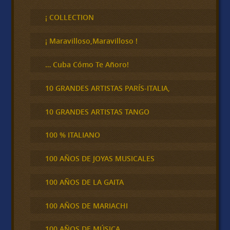
s
c
¡ COLLECTION
a
r
¡ Maravilloso,Maravilloso !
… Cuba Cómo Te Añoro!
10 GRANDES ARTISTAS PARÍS-ITALIA,
10 GRANDES ARTISTAS TANGO
100 % ITALIANO
100 AÑOS DE JOYAS MUSICALES
100 AÑOS DE LA GAITA
100 AÑOS DE MARIACHI
100 AÑOS DE MÚSICA