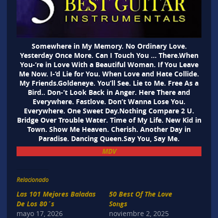
Somewhere in My Memory. No Ordinary Love.
Yesterday Once More. Can I Touch You … There.When
You-‘re in Love With a Beautiful Woman. If You Leave
Me Now. I-‘d Lie for You. When Love and Hate Collide.
My Friends.Goldeneye. You’ll See. Lie to Me. Free As a
Bird.. Don-‘t Look Back in Anger. Here There and
Everywhere. Fastlove. Don’t Wanna Lose You.
Everywhere. One Sweet Day.Nothing Compare 2 U.
Bridge Over Trouble Water. Time of My Life. New Kid in
Town. Show Me Heaven. Cherish. Another Day in
Paradise. Dancing Queen.Say You, Say Me.
MDV
Relacionado
Las 101 Mejores Baladas
50 Best Of The Love
De Los 80´s
Songs
mayo 17, 2026
noviembre 2, 2025