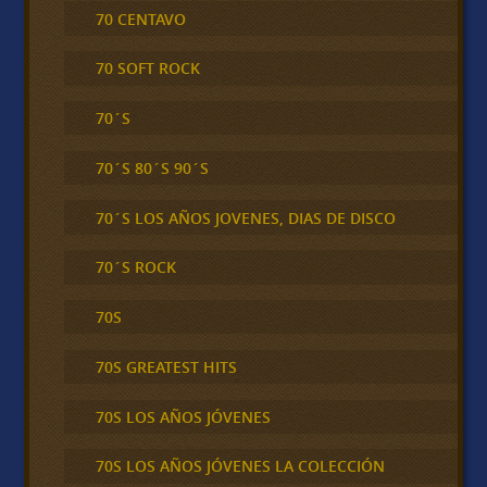
70 CENTAVO
70 SOFT ROCK
70´S
70´S 80´S 90´S
70´S LOS AÑOS JOVENES, DIAS DE DISCO
70´S ROCK
70S
70S GREATEST HITS
70S LOS AÑOS JÓVENES
70S LOS AÑOS JÓVENES LA COLECCIÓN